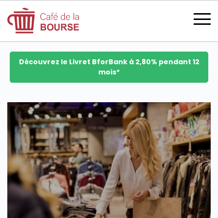
Découvrez le Livret BforBank à 2,80% pendant 12
mois*
se connecter
devenir membre
CATÉGORIES