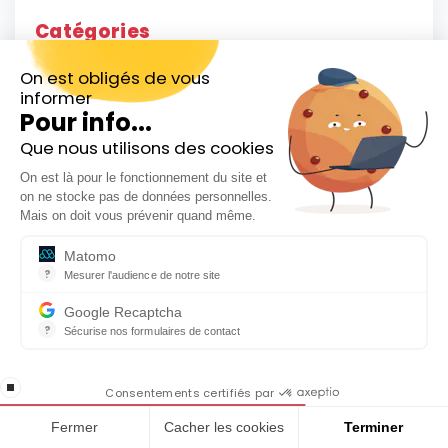
Catégories
Banque
On est obligés de vous
informer
Pour info...
Bourse
Que nous utilisons des cookies
Inscrivez-vous gratuitement à
Crypto monnaie
On est là pour le fonctionnement du site et
notre Newsletter hebdo
Devenir rentier
on ne stocke pas de données personnelles.
En cadeau notre ebook
Mais on doit vous prévenir quand même.
« 81 conseils pour investir en Bourse »
ISR
Matomo
?
Mesurer l'audience de notre site
Produits financiers
Outil analytique (alternative à Google Analytics) collectant des do
Google Recaptcha
Trading
?
Sécurise nos formulaires de contact
reCAPTCHA protège votre site web contre la fraude et les abus san
En cochant cette case, j'accepte la
stop loading
politique de confidentialité de ce site
Consentements certifiés par
Fermer
Cacher les cookies
Terminer
Bons plans