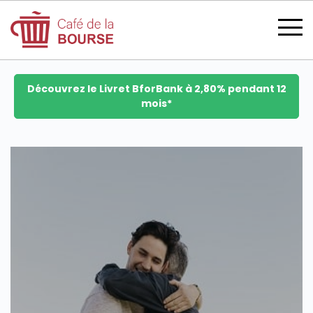
Découvrez le Livret BforBank à 2,80% pendant 12
mois*
se connecter
devenir membre
CATÉGORIES