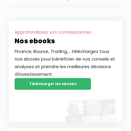
résultats du premier semestre 2026, faut-il en
profiter et investir en Bourse dans l’action Safran
(SAF) ? L’action Safran fait-elle partie des meilleures
actions PEA aujourd’hui ? Faut-il l’ajouter aux
Approfondissez vos connaissances
meilleurs Compte-Titres Ordinaires ? Découvrez
Nos ebooks
l’analyse de l’action Safran.
Finance, Bourse, Trading,... téléchargez tous
nos ebooks pour bénéficier de nos conseils et
analyses et prendre les meilleures décisions
d'investissement.
Télécharger les ebooks