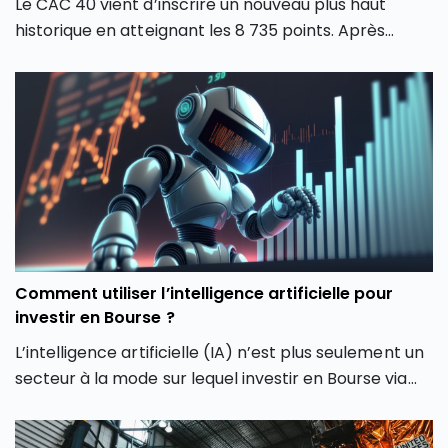
Le CAC 40 vient d’inscrire un nouveau plus haut
historique en atteignant les 8 735 points. Après
plusieurs mois de forte volatilité, l’indice boursier
parisien semble avoir retrouvé une dynamique
haussière en dépassant son précédent record de
février 2026. Comment expliquer cette envolée du
CAC 40 ? Quels secteurs tirent actuellement l’indice
parisien ? Et surtout, cette hausse du CAC 40 peut-
elle encore se poursuivre ou faut-il s’attendre à une
phase de consolidation ?
Comment utiliser l’intelligence artificielle pour
investir en Bourse ?
L’intelligence artificielle (IA) n’est plus seulement un
secteur à la mode sur lequel investir en Bourse via
son PEA ou son CTO. Elle redessine les contours
même de notre façon d’investir en Bourse avec de