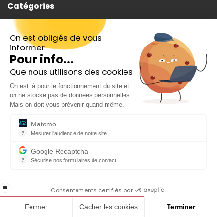
Catégories
Bourse
On est obligés de vous
Crypto
informer
Pour info...
Trading
Que nous utilisons des cookies
Inscrivez-vous gratuitement à
Epargne
On est là pour le fonctionnement du site et
notre Newsletter hebdo
on ne stocke pas de données personnelles.
En cadeau notre ebook
Top actions
Mais on doit vous prévenir quand même.
« 81 conseils pour investir en Bourse »
Analyses actions
Matomo
?
Mesurer l'audience de notre site
Outil analytique (alternative à Google Analytics) collectant des do
Banque
Google Recaptcha
?
Sécurise nos formulaires de contact
Produits financiers
reCAPTCHA protège votre site web contre la fraude et les abus san
En cochant cette case, j'accepte la
ISR
stop loading
politique de confidentialité de ce site
Consentements certifiés par
Devenir rentier
Fermer
Cacher les cookies
Terminer