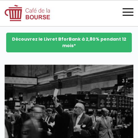
Découvrez le Livret BforBank à 2,80% pendant 12
mois*
se connecter
devenir membre
CATÉGORIES