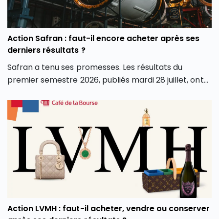
Action Safran : faut-il encore acheter après ses
derniers résultats ?
Safran a tenu ses promesses. Les résultats du
premier semestre 2026, publiés mardi 28 juillet, ont
dépassé les attentes sur tous les fronts : chiffre
d’affaires, marge opérationnelle et surtout
génération de cash. Conséquence directe, le groupe
a relevé l’intégralité de ses objectifs pour l’année.
Alors que le groupe aéronautique et de défense
français est récompensé en Bourse pour ses bons
résultats du premier semestre 2026, faut-il en
profiter et investir en Bourse dans l’action Safran
(SAF) ? L’action Safran fait-elle partie des meilleures
actions PEA aujourd’hui ? Faut-il l’ajouter aux
Action LVMH : faut-il acheter, vendre ou conserver