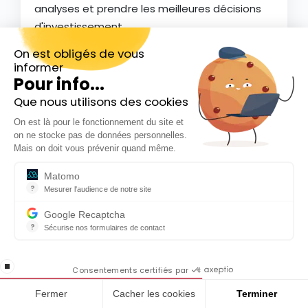
analyses et prendre les meilleures décisions
d'investissement.
Télécharger les ebooks
On est obligés de vous
informer
Pour info...
Que nous utilisons des cookies
Inscrivez-vous gratuitement à
On est là pour le fonctionnement du site et
notre Newsletter hebdo
on ne stocke pas de données personnelles.
En cadeau notre ebook
Mais on doit vous prévenir quand même.
« 81 conseils pour investir en Bourse »
Matomo
Formez-vous
?
Mesurer l'audience de notre site
Notre formation
Outil analytique (alternative à Google Analytics) collectant des do
Google Recaptcha
Vous voulez investir un capital mais vous ne
?
Sécurise nos formulaires de contact
savez pas comment vous y prendre ?
reCAPTCHA protège votre site web contre la fraude et les abus san
En cochant cette case, j'accepte la
Bénéficiez de l'expertise de Café de la Bourse
stop loading
politique de confidentialité de ce site
Consentements certifiés par
pour vous lancer en Bourse.
Fermer
Cacher les cookies
Terminer
Voir la formation