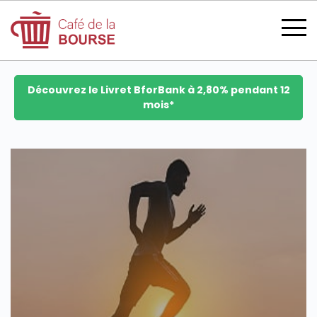
Découvrez le Livret BforBank à 2,80% pendant 12
mois*
se connecter
devenir membre
CATÉGORIES