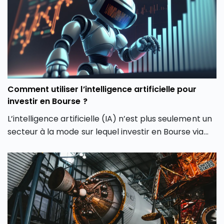
février 2026. Comment expliquer cette envolée du
CAC 40 ? Quels secteurs tirent actuellement l’indice
parisien ? Et surtout, cette hausse du CAC 40 peut-
elle encore se poursuivre ou faut-il s’attendre à une
phase de consolidation ?
Comment utiliser l’intelligence artificielle pour
investir en Bourse ?
L’intelligence artificielle (IA) n’est plus seulement un
secteur à la mode sur lequel investir en Bourse via
son PEA ou son CTO. Elle redessine les contours
même de notre façon d’investir en Bourse avec de
nouveaux outils et de nouvelles approches. Dans cet
article, découvrez comment l’intelligence artificielle
peut transformer votre façon d’investir en Bourse et
vous aider à mieux saisir les opportunités des
marchés.