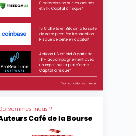
0 commission sur les actions
et ETF. Capital à risque*
15 € offerts en Bitcoin à la suite
de votre première transaction.
Risque de perte en capital*
Actions US officiel à partir de
1$ + accompagnement avec
un expert sur la plateforme.
Capital à risque*
*Voir conditions sur le site.
Qui sommes-nous ?
Auteurs Café de la Bourse