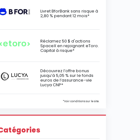
Livret BforBank sans risque à
2,80 % pendant 12 mois*
Réclamez 50 $ d'actions
SpaceX en rejoignant eToro.
Capital à risque*
Découvrez l’offre bonus
jusqu’à 5,05 % sur le fonds
euros de l’assurance-vie
Lucya CNP*
*Voir conditions sur le site.
Catégories