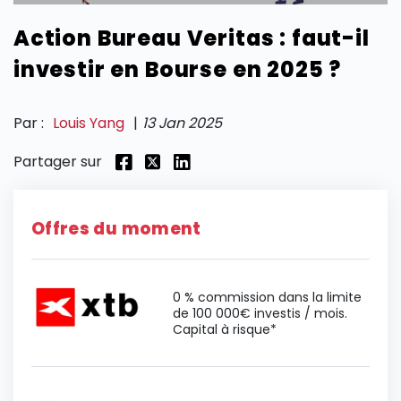
Action Bureau Veritas : faut-il
SECTIONS
investir en Bourse en 2025 ?
Par :
Louis Yang
|
13 Jan 2025
Partager sur
Offres du moment
0 % commission dans la limite
de 100 000€ investis / mois.
Capital à risque*