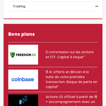
Trading
Bons plans
0 commission sur les actions
et ETF. Capital à risque*
15 € offerts en Bitcoin à la
suite de votre première
transaction. Risque de perte en
capital*
Actions US officiel à partir de 1$
+ accompagnement avec un