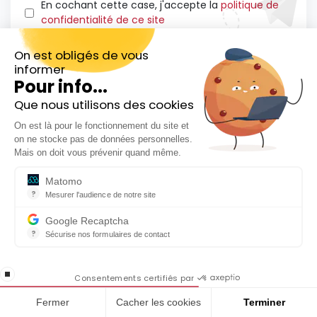
En cochant cette case, j'accepte la
politique de
confidentialité de ce site
On est obligés de vous
informer
Pour info...
À lire
Que nous utilisons des cookies
Inscrivez-vous gratuitement à
Comment acheter des actions en Bourse ?
On est là pour le fonctionnement du site et
notre Newsletter hebdo
Guide 2026
on ne stocke pas de données personnelles.
En cadeau notre ebook
Mais on doit vous prévenir quand même.
« 81 conseils pour investir en Bourse »
Matomo
?
Mesurer l'audience de notre site
Outil analytique (alternative à Google Analytics) collectant des do
Google Recaptcha
?
Sécurise nos formulaires de contact
reCAPTCHA protège votre site web contre la fraude et les abus san
En cochant cette case, j'accepte la
stop loading
politique de confidentialité de ce site
Consentements certifiés par
Fermer
Cacher les cookies
Terminer