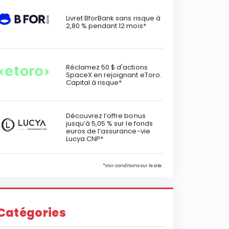
Livret BforBank sans risque à
2,80 % pendant 12 mois*
Réclamez 50 $ d'actions
SpaceX en rejoignant eToro.
Capital à risque*
Découvrez l’offre bonus
jusqu’à 5,05 % sur le fonds
euros de l’assurance-vie
Lucya CNP*
*Voir conditions sur le site.
Catégories