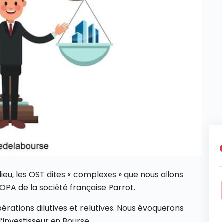
 lieu, les OST dites « complexes » que nous allons
PA de la société française Parrot.
pérations dilutives et relutives. Nous évoquerons
’investisseur en Bourse.