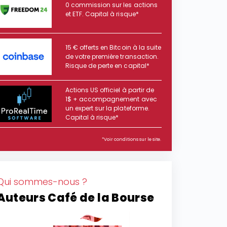
0 commission sur les actions
et ETF. Capital à risque*
15 € offerts en Bitcoin à la suite
de votre première transaction.
Risque de perte en capital*
Actions US officiel à partir de
1$ + accompagnement avec
un expert sur la plateforme.
Capital à risque*
*Voir conditions sur le site.
Qui sommes-nous ?
Auteurs Café de la Bourse