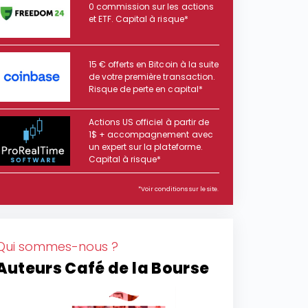
0 commission sur les actions
et ETF. Capital à risque*
15 € offerts en Bitcoin à la suite
de votre première transaction.
Risque de perte en capital*
Actions US officiel à partir de
1$ + accompagnement avec
un expert sur la plateforme.
Capital à risque*
*Voir conditions sur le site.
Qui sommes-nous ?
Auteurs Café de la Bourse