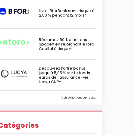
Livret BforBank sans risque à
2,80 % pendant 12 mois*
Réclamez 50 $ d'actions
SpaceX en rejoignant eToro.
Capital à risque*
Découvrez l’offre bonus
jusqu’à 5,05 % sur le fonds
euros de l’assurance-vie
Lucya CNP*
*Voir conditions sur le site.
Catégories