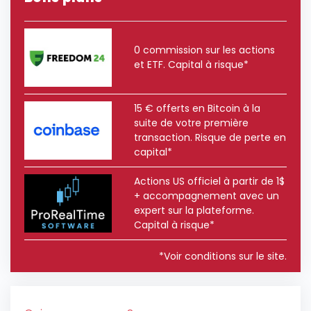
0 commission sur les actions
et ETF. Capital à risque*
15 € offerts en Bitcoin à la
suite de votre première
transaction. Risque de perte en
capital*
Actions US officiel à partir de 1$
+ accompagnement avec un
expert sur la plateforme.
Capital à risque*
*Voir conditions sur le site.