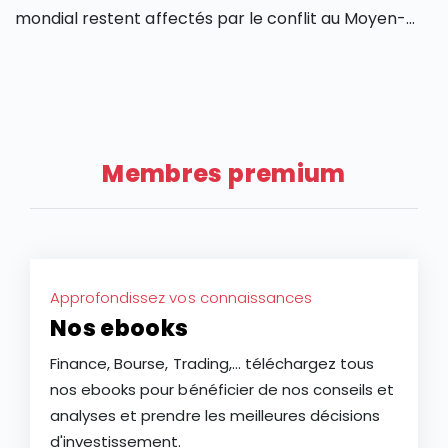
mondial restent affectés par le conflit au Moyen-
Orient malgré la force du marché américain. La
Après une année 2025 marquée par une volatilité
faible hausse de la croissance de l’entreprise LVMH
extrême, l’action LVMH affiche un recul de plus de 28
au T2 2026 tempère les espoirs des investisseurs sur
% depuis le début de l’année 2026, faisant du groupe
une potentielle reprise de l’industrie du luxe après
français l’une des plus faibles performances des
deux ans de ralentissement.
actions à grande capitalisation d’Europe. Ce repli
Membres premium
constitue-t-il une opportunité d’achat ou le signe
d’une baisse plus durable de l’action LVMH ?
Approfondissez vos connaissances
Nos ebooks
Finance, Bourse, Trading,... téléchargez tous
nos ebooks pour bénéficier de nos conseils et
analyses et prendre les meilleures décisions
d'investissement.