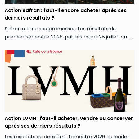
Action Safran : faut-il encore acheter après ses
derniers résultats ?
Safran a tenu ses promesses. Les résultats du
premier semestre 2026, publiés mardi 28 juillet, ont
dépassé les attentes sur tous les fronts : chiffre
d’affaires, marge opérationnelle et surtout
génération de cash. Conséquence directe, le groupe
a relevé l’intégralité de ses objectifs pour l’année.
Alors que le groupe aéronautique et de défense
français est récompensé en Bourse pour ses bons
résultats du premier semestre 2026, faut-il en
profiter et investir en Bourse dans l’action Safran
(SAF) ? L’action Safran fait-elle partie des meilleures
actions PEA aujourd’hui ? Faut-il l’ajouter aux
Action LVMH : faut-il acheter, vendre ou conserver
meilleurs Compte-Titres Ordinaires ? Découvrez
après ses derniers résultats ?
l’analyse de l’action Safran.
Les résultats du deuxième trimestre 2026 du leader