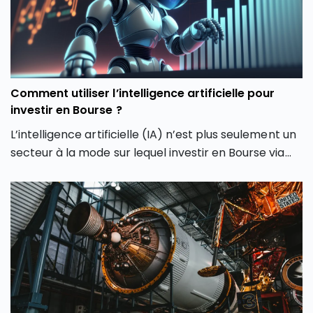
CAC 40 ? Quels secteurs tirent actuellement l’indice
parisien ? Et surtout, cette hausse du CAC 40 peut-
elle encore se poursuivre ou faut-il s’attendre à une
phase de consolidation ?
Comment utiliser l’intelligence artificielle pour
investir en Bourse ?
L’intelligence artificielle (IA) n’est plus seulement un
secteur à la mode sur lequel investir en Bourse via
son PEA ou son CTO. Elle redessine les contours
même de notre façon d’investir en Bourse avec de
nouveaux outils et de nouvelles approches. Dans cet
article, découvrez comment l’intelligence artificielle
peut transformer votre façon d’investir en Bourse et
vous aider à mieux saisir les opportunités des
marchés.