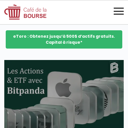
eToro : Obtenez jusqu’à 500$ d’actifs gratuits.
Capital à risque*
se connecter
devenir membre
CATÉGORIES