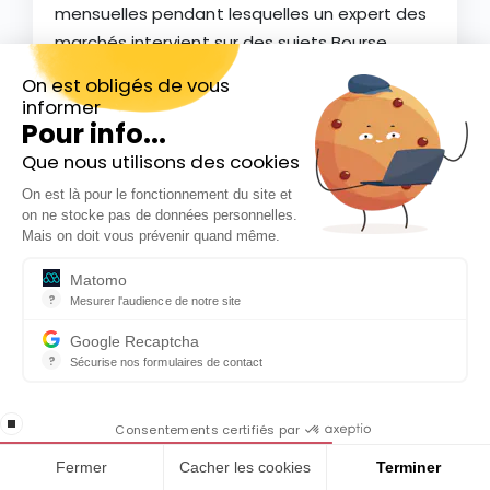
mensuelles pendant lesquelles un expert des
marchés intervient sur des sujets Bourse,
crypto et finance et répond à toutes vos
On est obligés de vous
questions.
informer
Pour info...
Participer aux vidéoconférences
Que nous utilisons des cookies
Inscrivez-vous gratuitement à
On est là pour le fonctionnement du site et
notre Newsletter hebdo
on ne stocke pas de données personnelles.
En cadeau notre ebook
Mais on doit vous prévenir quand même.
« 81 conseils pour investir en Bourse »
Matomo
?
Mesurer l'audience de notre site
Outil analytique (alternative à Google Analytics) collectant des do
Google Recaptcha
?
Sécurise nos formulaires de contact
Ils parlent de nous
reCAPTCHA protège votre site web contre la fraude et les abus san
En cochant cette case, j'accepte la
stop loading
politique de confidentialité de ce site
Consentements certifiés par
Fermer
Cacher les cookies
Terminer