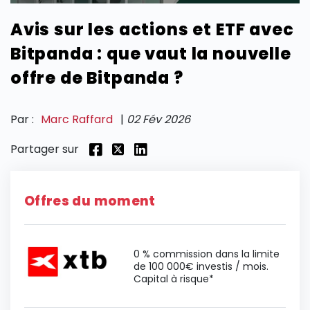
Avis sur les actions et ETF avec
SECTIONS
Bitpanda : que vaut la nouvelle
offre de Bitpanda ?
Par :
Marc Raffard
|
02 Fév 2026
Partager sur
Offres du moment
0 % commission dans la limite
de 100 000€ investis / mois.
Capital à risque*