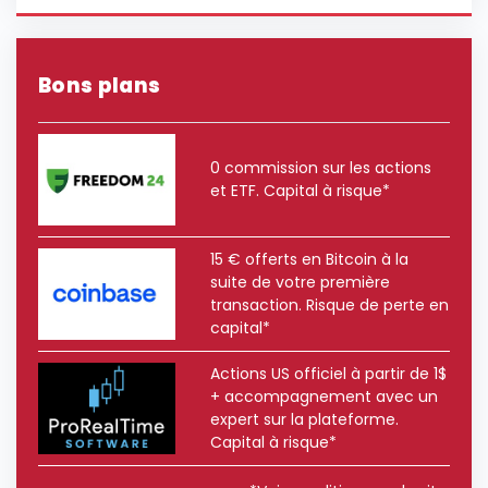
Bons plans
0 commission sur les actions
et ETF. Capital à risque*
15 € offerts en Bitcoin à la
suite de votre première
transaction. Risque de perte en
capital*
Actions US officiel à partir de 1$
+ accompagnement avec un
expert sur la plateforme.
Capital à risque*