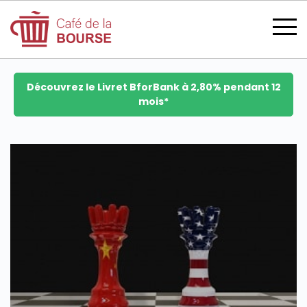
Découvrez le Livret BforBank à 2,80% pendant 12
mois*
se connecter
devenir membre
CATÉGORIES