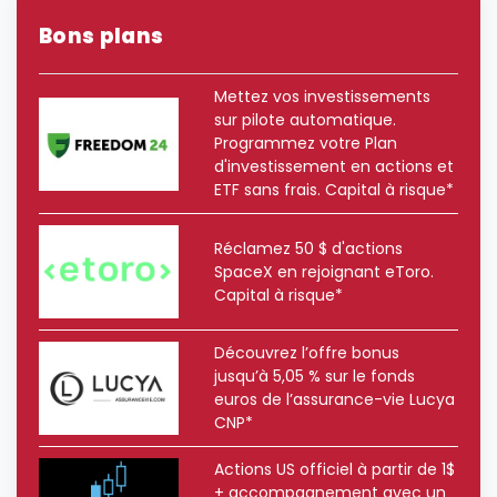
Bons plans
Mettez vos investissements
sur pilote automatique.
Programmez votre Plan
d'investissement en actions et
ETF sans frais. Capital à risque*
Réclamez 50 $ d'actions
SpaceX en rejoignant eToro.
Capital à risque*
Découvrez l’offre bonus
jusqu’à 5,05 % sur le fonds
euros de l’assurance-vie Lucya
CNP*
Actions US officiel à partir de 1$
+ accompagnement avec un