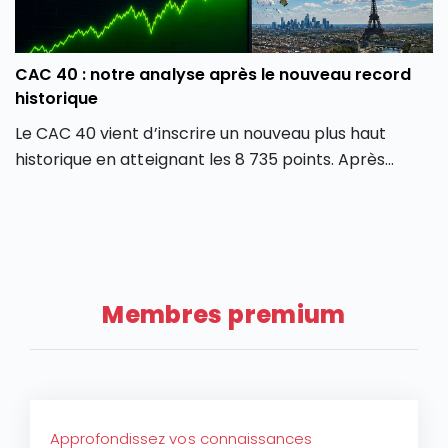
CAC 40 : notre analyse après le nouveau record
historique
Le CAC 40 vient d’inscrire un nouveau plus haut
historique en atteignant les 8 735 points. Après
plusieurs mois de forte volatilité, l’indice boursier
parisien semble avoir retrouvé une dynamique
haussière en dépassant son précédent record de
février 2026. Comment expliquer cette envolée du
CAC 40 ? Quels secteurs tirent actuellement l’indice
Membres premium
parisien ? Et surtout, cette hausse du CAC 40 peut-
elle encore se poursuivre ou faut-il s’attendre à une
phase de consolidation ?
Approfondissez vos connaissances