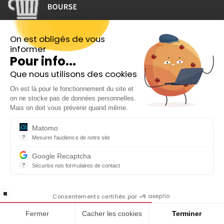
On est obligés de vous
Suivez-nous
informer
Pour info...
Que nous utilisons des cookies
Inscrivez-vous gratuitement à
On est là pour le fonctionnement du site et
notre Newsletter hebdo
on ne stocke pas de données personnelles.
Note moyenne : 5 sur 5
En cadeau notre ebook
Mais on doit vous prévenir quand même.
★
★
★
★
★
« 81 conseils pour investir en Bourse »
Matomo
Basée sur 63 avis Google
?
Mesurer l'audience de notre site
Outil analytique (alternative à Google Analytics) collectant des do
Google Recaptcha
?
Sécurise nos formulaires de contact
Catégories
reCAPTCHA protège votre site web contre la fraude et les abus san
En cochant cette case, j'accepte la
Bourse
stop loading
politique de confidentialité de ce site
Consentements certifiés par
Crypto
Fermer
Cacher les cookies
Terminer