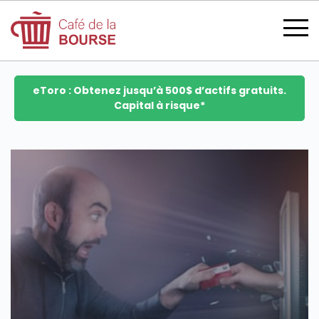
eToro : Obtenez jusqu’à 500$ d’actifs gratuits.
Capital à risque*
se connecter
devenir membre
CATÉGORIES