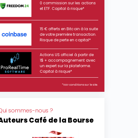
0 commission sur les actions
et ETF. Capital à risque*
15 € offerts en Bitcoin à la suite
de votre première transaction.
Risque de perte en capital*
Actions US officiel à partir de
1$ + accompagnement avec
un expert sur la plateforme.
Capital à risque*
*Voir conditions sur le site.
Qui sommes-nous ?
Auteurs Café de la Bourse