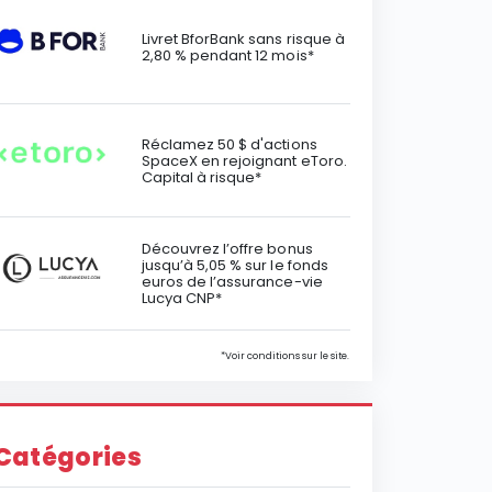
Livret BforBank sans risque à
2,80 % pendant 12 mois*
Réclamez 50 $ d'actions
SpaceX en rejoignant eToro.
Capital à risque*
Découvrez l’offre bonus
jusqu’à 5,05 % sur le fonds
euros de l’assurance-vie
Lucya CNP*
*Voir conditions sur le site.
Catégories