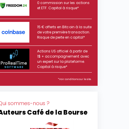
0 commission sur les actions
et ETF. Capital à risque*
15 € offerts en Bitcoin à la suite
de votre première transaction.
Risque de perte en capital*
Actions US officiel à partir de
1$ + accompagnement avec
un expert sur la plateforme.
Capital à risque*
*Voir conditions sur le site.
Qui sommes-nous ?
Auteurs Café de la Bourse