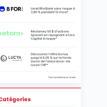
Livret BforBank sans risque à
2,80 % pendant 12 mois*
Réclamez 50 $ d'actions
SpaceX en rejoignant eToro.
Capital à risque*
Découvrez l’offre bonus
jusqu’à 5,05 % sur le fonds
euros de l’assurance-vie
Lucya CNP*
*Voir conditions sur le site.
Catégories