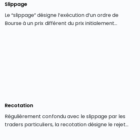
Slippage
Le “slippage” désigne l’exécution d’un ordre de
Bourse à un prix différent du prix initialement
demandé par le trader au moment de la saisie de
l’opération. Le slippage ne concerne que les
transactions effectuées en ligne via une plateforme
de trading électronique.
Recotation
Régulièrement confondu avec le slippage par les
traders particuliers, la recotation désigne le rejet
d’un ordre de Bourse par un courtier en Bourse.