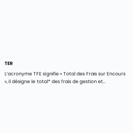
TER
L’acronyme TFE signifie « Total des Frais sur Encours
», il désigne le total* des frais de gestion et
d’administration applicables lors d’un
investissement dans un fonds d’investissement
(OPCVM, FCP, SICAV…) ou lors d’un achat d’ETF. La
version anglophone (TER) est couramment utilisée,
laquelle signifie « Total Expense Ratio ». Le TFE est
indiqué en pourcentage sur une base annuelle.