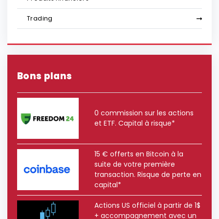
Trading
Bons plans
0 commission sur les actions
et ETF. Capital à risque*
15 € offerts en Bitcoin à la
suite de votre première
transaction. Risque de perte en
capital*
Actions US officiel à partir de 1$
+ accompagnement avec un