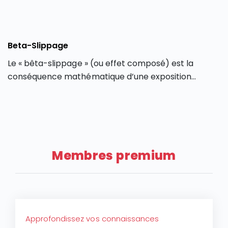
Beta-Slippage
Le « bêta-slippage » (ou effet composé) est la
conséquence mathématique d’une exposition
réajustée quotidiennement (anglais : « daily
rebalancing »), qui peut produire des déviations
entre la performance d’un produit dérivé et l’actif
sous-jacent qu’il réplique.
Membres premium
Approfondissez vos connaissances