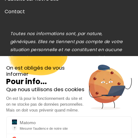
Contact
Toutes nos informations sont, par nature,
génériques. Elles ne tiennent pas compte de votre
situation personnelle et ne constituent en aucune
façon des recommandations personnalisées en vue
de la réalisation de transactions et ne peuvent être
On est obligés de vous
informer
assimilées à une prestation de conseil en
Pour info...
investissement financier, ni à une incitation
Que nous utilisons des cookies
quelconque à acheter ou vendre des instruments
Inscrivez-vous gratuitement à
financiers. Le lecteur est seul responsable de
On est là pour le fonctionnement du site et
notre Newsletter hebdo
on ne stocke pas de données personnelles.
l’utilisation de l’information fournie, sans qu’aucun
En cadeau notre ebook
Mais on doit vous prévenir quand même.
recours contre la société éditrice de
« 81 conseils pour investir en Bourse »
Cafedelabourse.com ne soit possible. La
Matomo
?
responsabilité de la société éditrice de
Mesurer l'audience de notre site
Outil analytique (alternative à Google Analytics) collectant des do
Cafedelabourse.com ne pourra en aucun cas être