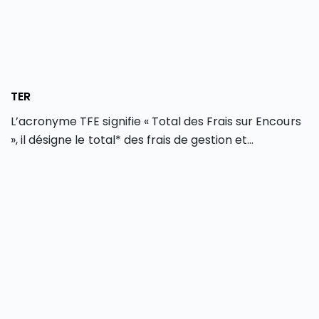
TER
L’acronyme TFE signifie « Total des Frais sur Encours
», il désigne le total* des frais de gestion et
d’administration applicables lors d’un
investissement dans un fonds d’investissement
(OPCVM, FCP, SICAV…) ou lors d’un achat d’ETF. La
version anglophone (TER) est couramment utilisée,
laquelle signifie « Total Expense Ratio ». Le TFE est
indiqué en pourcentage sur une base annuelle.