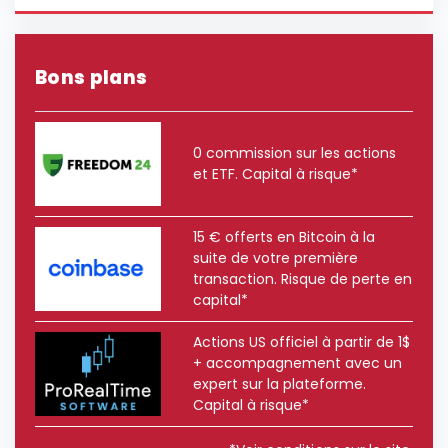
Bons plans
0 commission sur les actions
et ETF. Capital à risque*
15 € offerts en Bitcoin à la
suite de votre première
transaction. Risque de perte en
capital*
Actions US officiel à partir de 1$
+ accompagnement avec un
expert sur la plateforme.
Capital à risque*