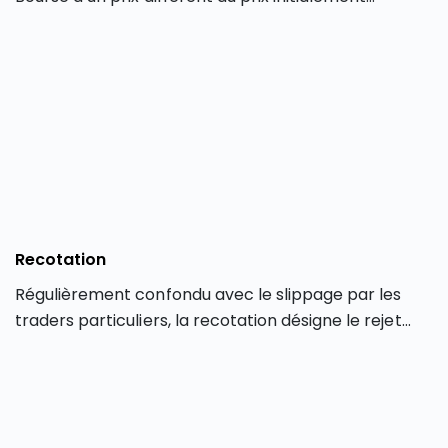
demandé par le trader au moment de la saisie de
l’opération. Le slippage ne concerne que les
transactions effectuées en ligne via une plateforme
de trading électronique.
Recotation
Régulièrement confondu avec le slippage par les
traders particuliers, la recotation désigne le rejet
d’un ordre de Bourse par un courtier en Bourse.