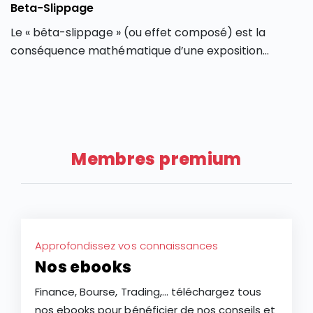
Beta-Slippage
Le « bêta-slippage » (ou effet composé) est la
conséquence mathématique d’une exposition
réajustée quotidiennement (anglais : « daily
rebalancing »), qui peut produire des déviations
entre la performance d’un produit dérivé et l’actif
sous-jacent qu’il réplique.
Membres premium
Approfondissez vos connaissances
Nos ebooks
Finance, Bourse, Trading,... téléchargez tous
nos ebooks pour bénéficier de nos conseils et