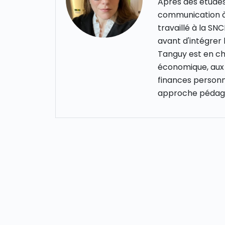
Après des études
communication à
travaillé à la S
avant d'intégrer
Tanguy est en cha
économique, aux 
finances personn
approche pédago