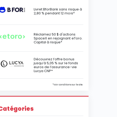
Livret BforBank sans risque à
2,80 % pendant 12 mois*
Réclamez 50 $ d'actions
SpaceX en rejoignant eToro.
Capital à risque*
Découvrez l’offre bonus
jusqu’à 5,05 % sur le fonds
euros de l’assurance-vie
Lucya CNP*
*Voir conditions sur le site.
Catégories