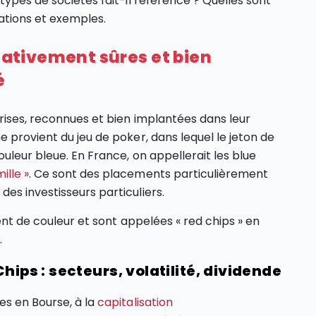
types de sociétés fait-il référence ? Quelles sont
cations et exemples.
elativement sûres et bien
é
rises, reconnues et bien implantées dans leur
 provient du jeu de poker, dans lequel le jeton de
ouleur bleue. En France, on appellerait les blue
ille »
. Ce sont des placements particulièrement
es investisseurs particuliers.
ent de couleur et sont appelées « red chips » en
.
hips : secteurs, volatilité, dividende
es en Bourse, à la
capitalisation