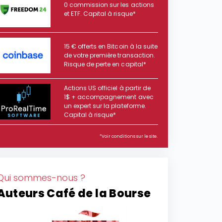
0 commission sur les actions
et ETF. Capital à risque*
15 € offerts en Bitcoin à la suite
de votre première transaction.
Risque de perte en capital*
Actions US officiel à partir de
1$ + accompagnement avec
un expert sur la plateforme.
Capital à risque*
*Voir conditions sur le site.
Qui sommes-nous ?
Auteurs Café de la Bourse