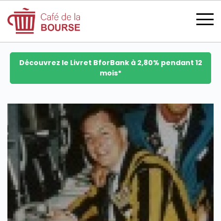
Découvrez le Livret BforBank à 2,80% pendant 12
mois*
se connecter
devenir membre
CATÉGORIES