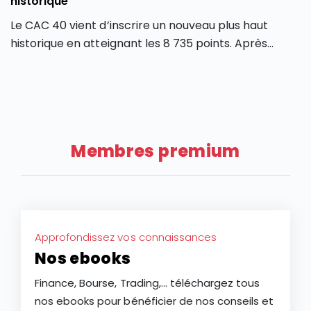
historique
Le CAC 40 vient d’inscrire un nouveau plus haut
historique en atteignant les 8 735 points. Après
plusieurs mois de forte volatilité, l’indice boursier
parisien semble avoir retrouvé une dynamique
haussière en dépassant son précédent record de
février 2026. Comment expliquer cette envolée du
CAC 40 ? Quels secteurs tirent actuellement l’indice
Membres premium
parisien ? Et surtout, cette hausse du CAC 40 peut-
elle encore se poursuivre ou faut-il s’attendre à une
phase de consolidation ?
Approfondissez vos connaissances
Nos ebooks
Finance, Bourse, Trading,... téléchargez tous
nos ebooks pour bénéficier de nos conseils et