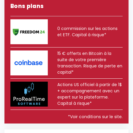
Bons plans
0 commission sur les actions
et ETF. Capital à risque*
15 € offerts en Bitcoin à la
suite de votre première
transaction. Risque de perte en
capital*
Actions US officiel à partir de 1$
+ accompagnement avec un
expert sur la plateforme.
Capital à risque*
*Voir conditions sur le site.