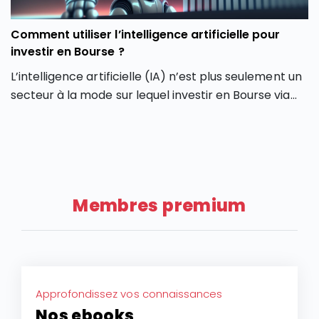
Comment utiliser l’intelligence artificielle pour
investir en Bourse ?
L’intelligence artificielle (IA) n’est plus seulement un
secteur à la mode sur lequel investir en Bourse via
son PEA ou son CTO. Elle redessine les contours
même de notre façon d’investir en Bourse avec de
nouveaux outils et de nouvelles approches. Dans cet
article, découvrez comment l’intelligence artificielle
peut transformer votre façon d’investir en Bourse et
Membres premium
vous aider à mieux saisir les opportunités des
marchés.
Approfondissez vos connaissances
Nos ebooks