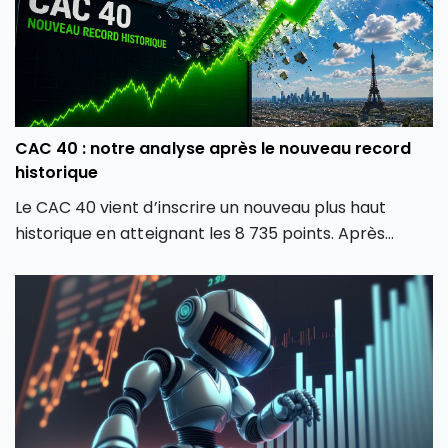
CAC 40 : notre analyse après le nouveau record
historique
Le CAC 40 vient d’inscrire un nouveau plus haut
historique en atteignant les 8 735 points. Après
plusieurs mois de forte volatilité, l’indice boursier
parisien semble avoir retrouvé une dynamique
haussière en dépassant son précédent record de
février 2026. Comment expliquer cette envolée du
CAC 40 ? Quels secteurs tirent actuellement l’indice
parisien ? Et surtout, cette hausse du CAC 40 peut-
elle encore se poursuivre ou faut-il s’attendre à une
phase de consolidation ?