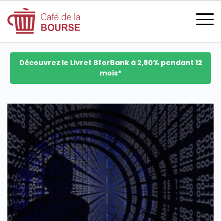
Découvrez le Livret BforBank à 2,80% pendant 12
mois*
se connecter
devenir membre
CATÉGORIES