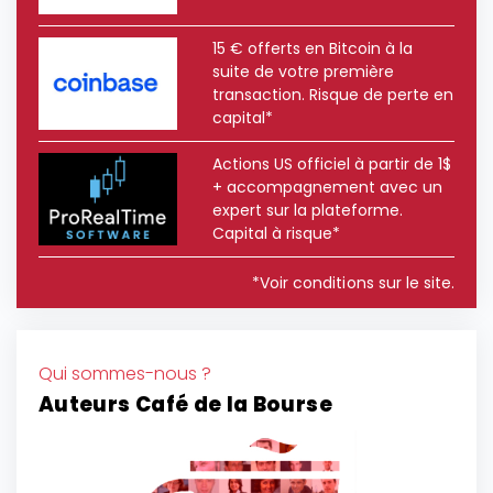
15 € offerts en Bitcoin à la
suite de votre première
transaction. Risque de perte en
capital*
Actions US officiel à partir de 1$
+ accompagnement avec un
expert sur la plateforme.
Capital à risque*
*Voir conditions sur le site.
Qui sommes-nous ?
Auteurs Café de la Bourse