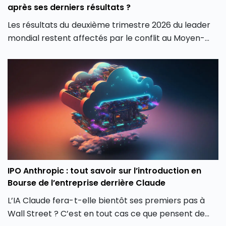
meilleurs Compte-Titres Ordinaires ? Découvrez
après ses derniers résultats ?
l’analyse de l’action Safran.
Les résultats du deuxième trimestre 2026 du leader
mondial restent affectés par le conflit au Moyen-
Orient malgré la force du marché américain. La
Après une année 2025 marquée par une volatilité
faible hausse de la croissance de l’entreprise LVMH
extrême, l’action LVMH affiche un recul de plus de 28
au T2 2026 tempère les espoirs des investisseurs sur
% depuis le début de l’année 2026, faisant du groupe
une potentielle reprise de l’industrie du luxe après
français l’une des plus faibles performances des
deux ans de ralentissement.
actions à grande capitalisation d’Europe. Ce repli
constitue-t-il une opportunité d’achat ou le signe
d’une baisse plus durable de l’action LVMH ?
IPO Anthropic : tout savoir sur l’introduction en
Bourse de l’entreprise derrière Claude
L’IA Claude fera-t-elle bientôt ses premiers pas à
Wall Street ? C’est en tout cas ce que pensent de