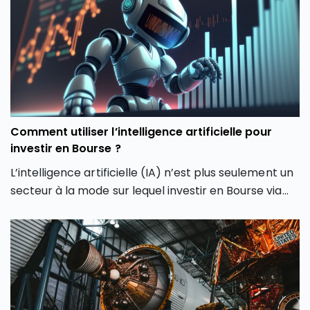
Comment utiliser l’intelligence artificielle pour
investir en Bourse ?
L’intelligence artificielle (IA) n’est plus seulement un
secteur à la mode sur lequel investir en Bourse via
son PEA ou son CTO. Elle redessine les contours
même de notre façon d’investir en Bourse avec de
nouveaux outils et de nouvelles approches. Dans cet
article, découvrez comment l’intelligence artificielle
peut transformer votre façon d’investir en Bourse et
vous aider à mieux saisir les opportunités des