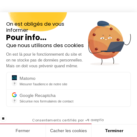
On est obligés de vous
informer
Pour info...
Que nous utilisons des cookies
Inscrivez-vous gratuitement à
On est là pour le fonctionnement du site et
notre Newsletter hebdo
on ne stocke pas de données personnelles.
En cadeau notre ebook
Mais on doit vous prévenir quand même.
« 81 conseils pour investir en Bourse »
Matomo
?
Mesurer l'audience de notre site
Outil analytique (alternative à Google Analytics) collectant des do
Google Recaptcha
?
Sécurise nos formulaires de contact
reCAPTCHA protège votre site web contre la fraude et les abus san
Suivez-nous
En cochant cette case, j'accepte la
stop loading
politique de confidentialité de ce site
Consentements certifiés par
Fermer
Cacher les cookies
Terminer