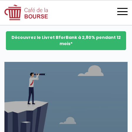
Découvrez le Livret BforBank à 2,80% pendant 12
mois*
se connecter
devenir membre
CATÉGORIES