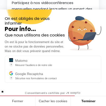
Participez à nos vidéoconférences
mensuelles pendant lesquelles un expert des
marchés intervient sur des sujets Bourse,
On est obligés de vous
crypto et finance et répond à toutes vos
informer
questions.
Pour info...
Que nous utilisons des cookies
Participer aux vidéoconférences
Inscrivez-vous gratuitement à
On est là pour le fonctionnement du site et
notre Newsletter hebdo
on ne stocke pas de données personnelles.
En cadeau notre ebook
Mais on doit vous prévenir quand même.
« 81 conseils pour investir en Bourse »
Matomo
?
Mesurer l'audience de notre site
Outil analytique (alternative à Google Analytics) collectant des do
Google Recaptcha
?
Sécurise nos formulaires de contact
reCAPTCHA protège votre site web contre la fraude et les abus san
Ils parlent de nous
En cochant cette case, j'accepte la
stop loading
politique de confidentialité de ce site
Consentements certifiés par
Fermer
Cacher les cookies
Terminer