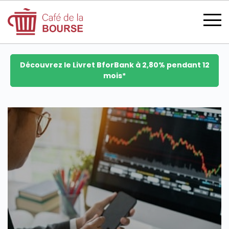
Découvrez le Livret BforBank à 2,80% pendant 12
mois*
se connecter
devenir membre
CATÉGORIES