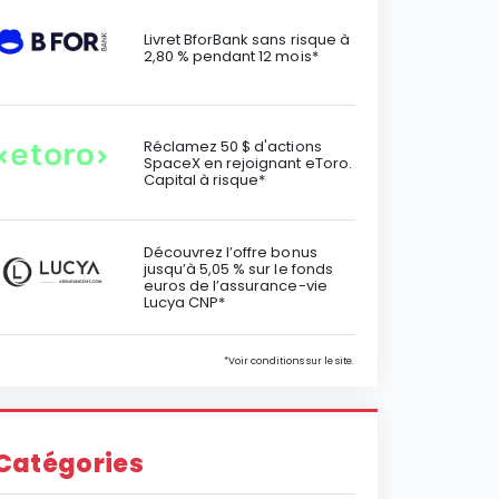
Livret BforBank sans risque à
2,80 % pendant 12 mois*
Réclamez 50 $ d'actions
SpaceX en rejoignant eToro.
Capital à risque*
Découvrez l’offre bonus
jusqu’à 5,05 % sur le fonds
euros de l’assurance-vie
Lucya CNP*
*Voir conditions sur le site.
Catégories