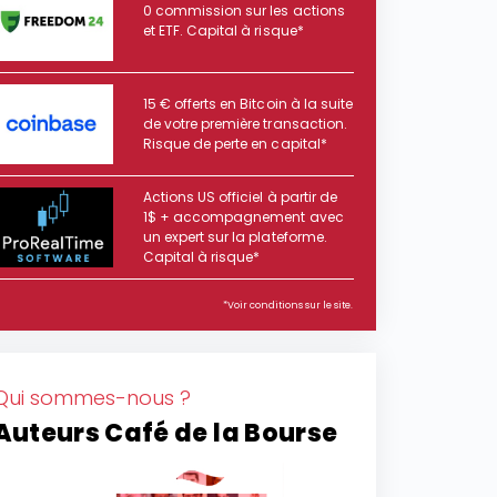
0 commission sur les actions
et ETF. Capital à risque*
15 € offerts en Bitcoin à la suite
de votre première transaction.
Risque de perte en capital*
Actions US officiel à partir de
1$ + accompagnement avec
un expert sur la plateforme.
Capital à risque*
*Voir conditions sur le site.
Qui sommes-nous ?
Auteurs Café de la Bourse