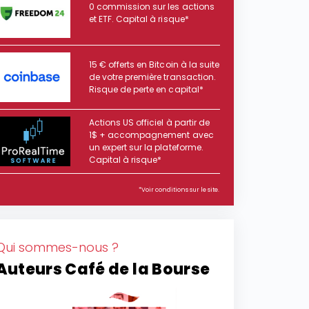
0 commission sur les actions
et ETF. Capital à risque*
15 € offerts en Bitcoin à la suite
de votre première transaction.
Risque de perte en capital*
Actions US officiel à partir de
1$ + accompagnement avec
un expert sur la plateforme.
Capital à risque*
*Voir conditions sur le site.
Qui sommes-nous ?
Auteurs Café de la Bourse