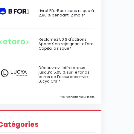
Livret BforBank sans risque à
2,80 % pendant 12 mois*
Réclamez 50 $ d'actions
SpaceX en rejoignant eToro.
Capital à risque*
Découvrez l’offre bonus
jusqu’à 5,05 % sur le fonds
euros de l’assurance-vie
Lucya CNP*
*Voir conditions sur le site.
Catégories