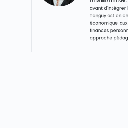
travaillé à la S
avant d'intégrer
Tanguy est en cha
économique, aux 
finances personn
approche pédago