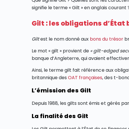
Que signifie Gilt ? Quelles sont les caracté
signifie le terme « Gilt » en anglais courant 
Gilt : les obligations d’Éta
Gilt
est le nom donné aux
bons du trésor
br
Le mot « gilt » provient de
« gilt-edged secu
banque d’Angleterre, qui avaient effectiv
Ainsi, le terme gilt fait référence aux obliga
britannique des
OAT françaises
, des t-bon
L’émission des Gilt
Depuis 1988, les gilts sont émis et gérés 
La finalité des Gilt
Les Gilt permettent à l’État de se financer