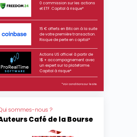
0 commission sur les actions
et ETF. Capital à risque*
15 € offerts en Bitcoin à la suite
de votre première transaction.
Risque de perte en capital*
Actions US officiel à partir de
1$ + accompagnement avec
un expert sur la plateforme.
Capital à risque*
*Voir conditions sur le site.
Qui sommes-nous ?
Auteurs Café de la Bourse