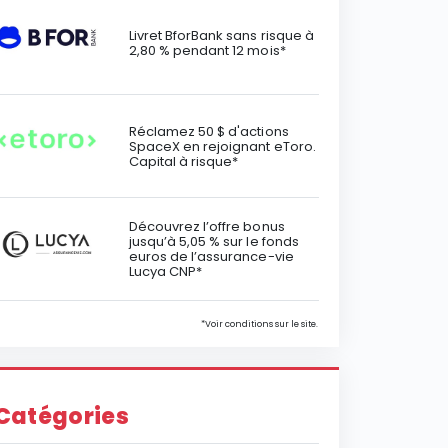
Livret BforBank sans risque à
2,80 % pendant 12 mois*
Réclamez 50 $ d'actions
SpaceX en rejoignant eToro.
Capital à risque*
Découvrez l’offre bonus
jusqu’à 5,05 % sur le fonds
euros de l’assurance-vie
Lucya CNP*
*Voir conditions sur le site.
Catégories