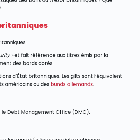
ristiques des bons du trésor britanniques ? Que
?
t britanniques
itanniques.
rity »
et fait référence aux titres émis par la
ement des bords dorés.
tions d’État britanniques. Les gilts sont l’équivalent
ds américains ou des
bunds allemands
.
par le Debt Management Office (DMO).
 sur les marchés financiers internationaux.