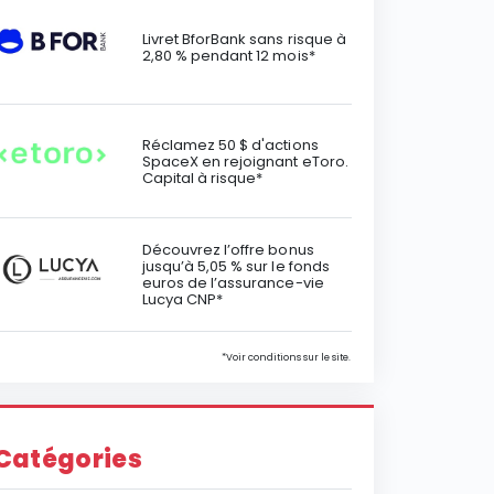
Livret BforBank sans risque à
2,80 % pendant 12 mois*
Réclamez 50 $ d'actions
SpaceX en rejoignant eToro.
Capital à risque*
Découvrez l’offre bonus
jusqu’à 5,05 % sur le fonds
euros de l’assurance-vie
Lucya CNP*
*Voir conditions sur le site.
Catégories