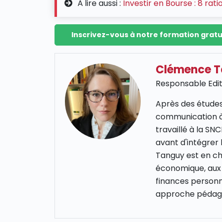
À lire aussi :
Investir en Bourse : 8 rat
Inscrivez-vous à notre formation gratu
Clémence 
Responsable Edit
Après des études
communication à
travaillé à la S
avant d'intégrer
Tanguy est en cha
économique, aux 
finances personn
approche pédago