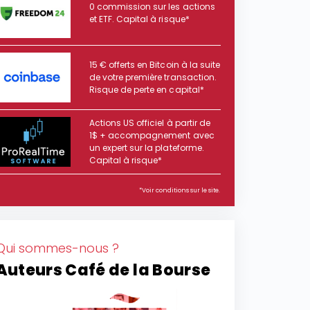
0 commission sur les actions
et ETF. Capital à risque*
15 € offerts en Bitcoin à la suite
de votre première transaction.
Risque de perte en capital*
Actions US officiel à partir de
1$ + accompagnement avec
un expert sur la plateforme.
Capital à risque*
*Voir conditions sur le site.
Qui sommes-nous ?
Auteurs Café de la Bourse