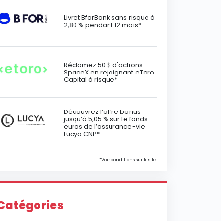
Livret BforBank sans risque à
2,80 % pendant 12 mois*
Réclamez 50 $ d'actions
SpaceX en rejoignant eToro.
Capital à risque*
Découvrez l’offre bonus
jusqu’à 5,05 % sur le fonds
euros de l’assurance-vie
Lucya CNP*
*Voir conditions sur le site.
Catégories