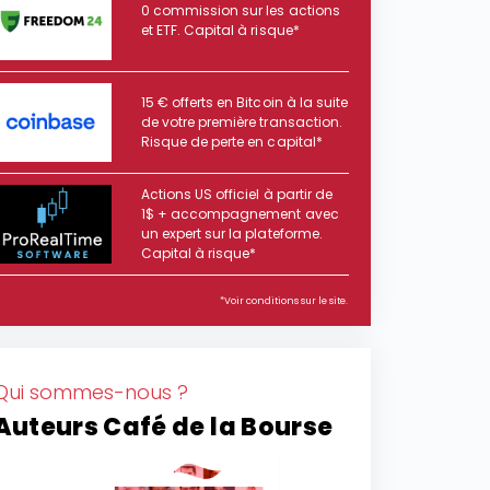
0 commission sur les actions
et ETF. Capital à risque*
15 € offerts en Bitcoin à la suite
de votre première transaction.
Risque de perte en capital*
Actions US officiel à partir de
1$ + accompagnement avec
un expert sur la plateforme.
Capital à risque*
*Voir conditions sur le site.
Qui sommes-nous ?
Auteurs Café de la Bourse