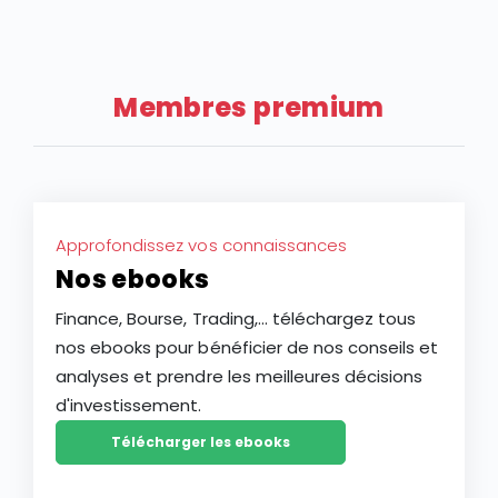
extrême, l’action LVMH affiche un recul de plus de 28
au T2 2026 tempère les espoirs des investisseurs sur
% depuis le début de l’année 2026, faisant du groupe
une potentielle reprise de l’industrie du luxe après
français l’une des plus faibles performances des
deux ans de ralentissement.
actions à grande capitalisation d’Europe. Ce repli
Membres premium
constitue-t-il une opportunité d’achat ou le signe
d’une baisse plus durable de l’action LVMH ?
Approfondissez vos connaissances
Nos ebooks
Finance, Bourse, Trading,... téléchargez tous
nos ebooks pour bénéficier de nos conseils et
analyses et prendre les meilleures décisions
d'investissement.
Télécharger les ebooks