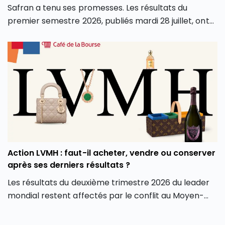
Safran a tenu ses promesses. Les résultats du
premier semestre 2026, publiés mardi 28 juillet, ont
dépassé les attentes sur tous les fronts : chiffre
d’affaires, marge opérationnelle et surtout
génération de cash. Conséquence directe, le groupe
a relevé l’intégralité de ses objectifs pour l’année.
Alors que le groupe aéronautique et de défense
français est récompensé en Bourse pour ses bons
résultats du premier semestre 2026, faut-il en
profiter et investir en Bourse dans l’action Safran
(SAF) ? L’action Safran fait-elle partie des meilleures
actions PEA aujourd’hui ? Faut-il l’ajouter aux
Action LVMH : faut-il acheter, vendre ou conserver
meilleurs Compte-Titres Ordinaires ? Découvrez
après ses derniers résultats ?
l’analyse de l’action Safran.
Les résultats du deuxième trimestre 2026 du leader
mondial restent affectés par le conflit au Moyen-
Orient malgré la force du marché américain. La
Après une année 2025 marquée par une volatilité
faible hausse de la croissance de l’entreprise LVMH