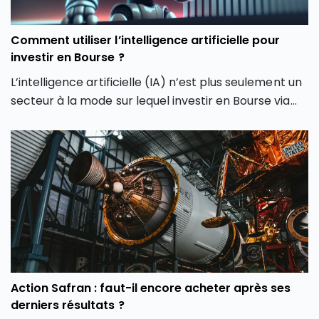
phase de consolidation ?
Comment utiliser l’intelligence artificielle pour
investir en Bourse ?
L’intelligence artificielle (IA) n’est plus seulement un
secteur à la mode sur lequel investir en Bourse via
son PEA ou son CTO. Elle redessine les contours
même de notre façon d’investir en Bourse avec de
nouveaux outils et de nouvelles approches. Dans cet
article, découvrez comment l’intelligence artificielle
peut transformer votre façon d’investir en Bourse et
vous aider à mieux saisir les opportunités des
marchés.
Action Safran : faut-il encore acheter après ses
derniers résultats ?