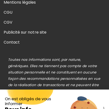
Mentions légales
CGU
CGV
Publicité sur notre site
Contact
Toutes nos informations sont, par nature,
génériques. Elles ne tiennent pas compte de votre
situation personnelle et ne constituent en aucune
façon des recommandations personnalisées en vue
de la réalisation de transactions et ne peuvent être
assimilées à une prestation de conseil en
investissement financier, ni à une incitation
On est obligés de vous
informer
quelconque à acheter ou vendre des instruments