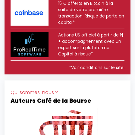
15 € offerts en Bitcoin à la
suite de votre première
transaction. Risque de perte en
capital*
Actions US officiel à partir de 1$
+ accompagnement avec un
expert sur la plateforme.
Capital à risque*
*Voir conditions sur le site.
Qui sommes-nous ?
Auteurs Café de la Bourse