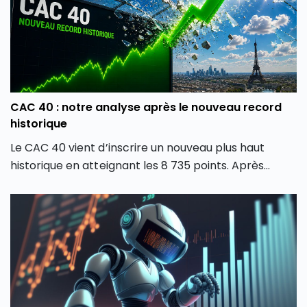
CAC 40 : notre analyse après le nouveau record
historique
Le CAC 40 vient d’inscrire un nouveau plus haut
historique en atteignant les 8 735 points. Après
plusieurs mois de forte volatilité, l’indice boursier
parisien semble avoir retrouvé une dynamique
haussière en dépassant son précédent record de
février 2026. Comment expliquer cette envolée du
CAC 40 ? Quels secteurs tirent actuellement l’indice
parisien ? Et surtout, cette hausse du CAC 40 peut-
elle encore se poursuivre ou faut-il s’attendre à une