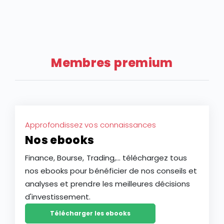
Après une année 2025 marquée par une volatilité
faible hausse de la croissance de l’entreprise LVMH
extrême, l’action LVMH affiche un recul de plus de 28
au T2 2026 tempère les espoirs des investisseurs sur
% depuis le début de l’année 2026, faisant du groupe
une potentielle reprise de l’industrie du luxe après
français l’une des plus faibles performances des
deux ans de ralentissement.
actions à grande capitalisation d’Europe. Ce repli
Membres premium
constitue-t-il une opportunité d’achat ou le signe
d’une baisse plus durable de l’action LVMH ?
Approfondissez vos connaissances
Nos ebooks
Finance, Bourse, Trading,... téléchargez tous
nos ebooks pour bénéficier de nos conseils et
analyses et prendre les meilleures décisions
d'investissement.
Télécharger les ebooks