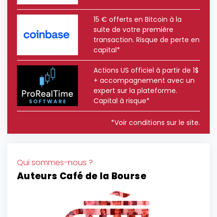
15 € offerts en Bitcoin à la
suite de votre première
transaction. Risque de perte en
capital*
Actions US officiel à partir de 1$
+ accompagnement avec un
expert sur la plateforme.
Capital à risque*
*Voir conditions sur le site.
Qui sommes-nous ?
Auteurs Café de la Bourse