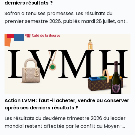
derniers résultats ?
Safran a tenu ses promesses. Les résultats du
premier semestre 2026, publiés mardi 28 juillet, ont
dépassé les attentes sur tous les fronts : chiffre
d’affaires, marge opérationnelle et surtout
génération de cash. Conséquence directe, le groupe
a relevé l’intégralité de ses objectifs pour l’année.
Alors que le groupe aéronautique et de défense
français est récompensé en Bourse pour ses bons
résultats du premier semestre 2026, faut-il en
profiter et investir en Bourse dans l’action Safran
(SAF) ? L’action Safran fait-elle partie des meilleures
actions PEA aujourd’hui ? Faut-il l’ajouter aux
Action LVMH : faut-il acheter, vendre ou conserver
meilleurs Compte-Titres Ordinaires ? Découvrez
après ses derniers résultats ?
l’analyse de l’action Safran.
Les résultats du deuxième trimestre 2026 du leader
mondial restent affectés par le conflit au Moyen-
Orient malgré la force du marché américain. La