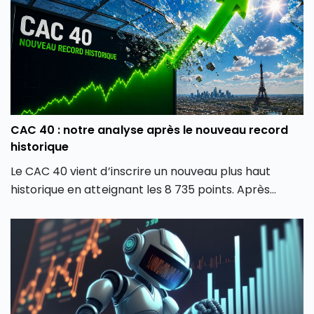
CAC 40 : notre analyse après le nouveau record
historique
Le CAC 40 vient d’inscrire un nouveau plus haut
historique en atteignant les 8 735 points. Après
plusieurs mois de forte volatilité, l’indice boursier
parisien semble avoir retrouvé une dynamique
haussière en dépassant son précédent record de
février 2026. Comment expliquer cette envolée du
CAC 40 ? Quels secteurs tirent actuellement l’indice
parisien ? Et surtout, cette hausse du CAC 40 peut-