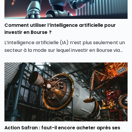
elle encore se poursuivre ou faut-il s’attendre à une
phase de consolidation ?
Comment utiliser l’intelligence artificielle pour
investir en Bourse ?
L’intelligence artificielle (IA) n’est plus seulement un
secteur à la mode sur lequel investir en Bourse via
son PEA ou son CTO. Elle redessine les contours
même de notre façon d’investir en Bourse avec de
nouveaux outils et de nouvelles approches. Dans cet
article, découvrez comment l’intelligence artificielle
peut transformer votre façon d’investir en Bourse et
vous aider à mieux saisir les opportunités des
marchés.
Action Safran : faut-il encore acheter après ses