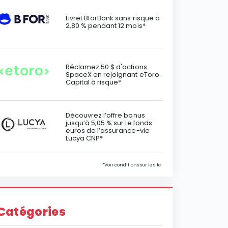
Livret BforBank sans risque à
2,80 % pendant 12 mois*
Réclamez 50 $ d'actions
SpaceX en rejoignant eToro.
Capital à risque*
Découvrez l’offre bonus
jusqu’à 5,05 % sur le fonds
euros de l’assurance-vie
Lucya CNP*
*Voir conditions sur le site.
Catégories