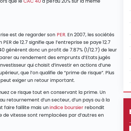
lors que le
CAC 40
a perdu 20% sur la même
prise est de regarder son
PER
. En 2007, les sociétés
PER de 12.7 signifie que l’entreprise se paye 12.7
40 génèrent donc un profit de 7.87% (1/12.7) de leur
parer au rendement des emprunts d’Etats jugés
nvestisseur qui choisit d’investir en actions d’une
rieur, que l’on qualifie de “prime de risque”. Plus
r peut exiger un retour important.
énuez ce risque tout en conservant la prime. Un
e au retournement d’un secteur, d’un pays ou à la
t faire faillite mais un
indice boursier
rebondit
te de vitesse sont remplacées par d’autres en