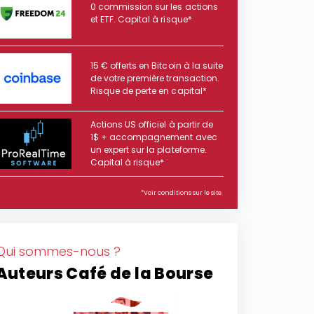
0 commission sur les actions
et ETF. Capital à risque*
15 € offerts en Bitcoin à la suite
de votre première transaction.
Risque de perte en capital*
Actions US officiel à partir de
1$ + accompagnement avec
un expert sur la plateforme.
Capital à risque*
*Voir conditions sur le site.
Qui sommes-nous ?
Auteurs Café de la Bourse