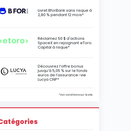
Livret BforBank sans risque à
2,80 % pendant 12 mois*
Réclamez 50 $ d'actions
SpaceX en rejoignant eToro.
Capital à risque*
Découvrez l’offre bonus
jusqu’à 5,05 % sur le fonds
euros de l’assurance-vie
Lucya CNP*
*Voir conditions sur le site.
Catégories