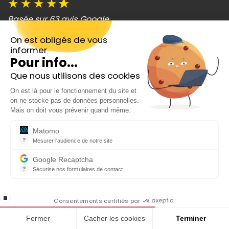
★
★
★
★
★
Basée sur 63 avis Google
On est obligés de vous
informer
Catégories
Pour info...
Que nous utilisons des cookies
Bourse
Inscrivez-vous gratuitement à
On est là pour le fonctionnement du site et
notre Newsletter hebdo
Crypto
on ne stocke pas de données personnelles.
En cadeau notre ebook
Mais on doit vous prévenir quand même.
Trading
« 81 conseils pour investir en Bourse »
Matomo
Epargne
?
Mesurer l'audience de notre site
Outil analytique (alternative à Google Analytics) collectant des do
Google Recaptcha
Top actions
?
Sécurise nos formulaires de contact
reCAPTCHA protège votre site web contre la fraude et les abus san
Analyses actions
En cochant cette case, j'accepte la
stop loading
politique de confidentialité de ce site
Consentements certifiés par
Banque
Fermer
Cacher les cookies
Terminer
Produits financiers