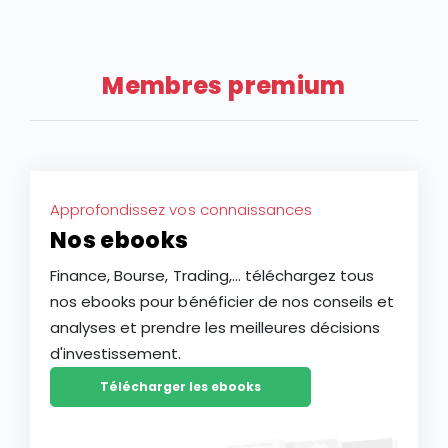
nouveaux outils et de nouvelles approches. Dans cet
article, découvrez comment l’intelligence artificielle
peut transformer votre façon d’investir en Bourse et
Membres premium
vous aider à mieux saisir les opportunités des
marchés.
Approfondissez vos connaissances
Nos ebooks
Finance, Bourse, Trading,... téléchargez tous
nos ebooks pour bénéficier de nos conseils et
analyses et prendre les meilleures décisions
d'investissement.
Télécharger les ebooks