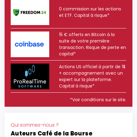
0 commission sur les actions
et ETF. Capital à risque*
15 € offerts en Bitcoin à la
suite de votre première
transaction. Risque de perte en
capital*
Actions US officiel à partir de 1$
+ accompagnement avec un
expert sur la plateforme.
Capital à risque*
*Voir conditions sur le site.
Qui sommes-nous ?
Auteurs Café de la Bourse