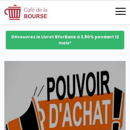
Découvrez le Livret BforBank à 2,80% pendant 12
mois*
se connecter
devenir membre
CATÉGORIES