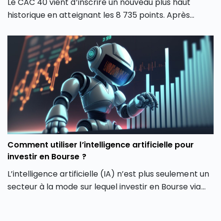
Le CAC 40 vient d’inscrire un nouveau plus haut
historique en atteignant les 8 735 points. Après
plusieurs mois de forte volatilité, l’indice boursier
parisien semble avoir retrouvé une dynamique
haussière en dépassant son précédent record de
février 2026. Comment expliquer cette envolée du
CAC 40 ? Quels secteurs tirent actuellement l’indice
parisien ? Et surtout, cette hausse du CAC 40 peut-
elle encore se poursuivre ou faut-il s’attendre à une
phase de consolidation ?
Comment utiliser l’intelligence artificielle pour
investir en Bourse ?
L’intelligence artificielle (IA) n’est plus seulement un
secteur à la mode sur lequel investir en Bourse via
son PEA ou son CTO. Elle redessine les contours
même de notre façon d’investir en Bourse avec de