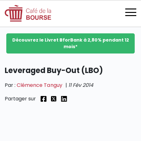
Découvrez le Livret BforBank à 2,80% pendant 12
mois*
se connecter
Leveraged Buy-Out (LBO)
Par :
Clémence Tanguy
|
11 Fév 2014
devenir membre
Partager sur
CATÉGORIES