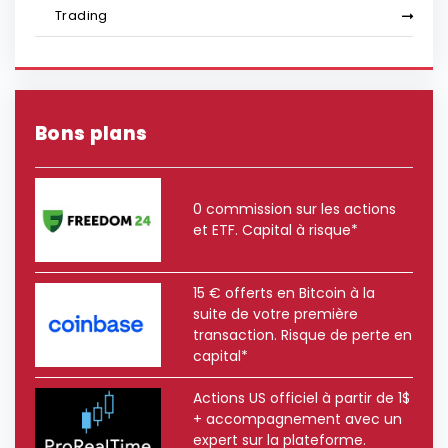
Trading
Bons plans
0 commission sur les actions
et ETF. Capital à risque*
15 € offerts en Bitcoin à la
suite de votre première
transaction. Risque de perte en
capital*
Actions US officiel à partir de 1$
+ accompagnement avec un
expert sur la plateforme.