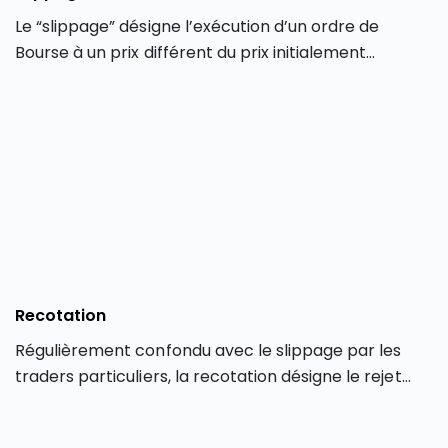
Le “slippage” désigne l’exécution d’un ordre de
Bourse à un prix différent du prix initialement
demandé par le trader au moment de la saisie de
l’opération. Le slippage ne concerne que les
transactions effectuées en ligne via une plateforme
de trading électronique.
Recotation
Régulièrement confondu avec le slippage par les
traders particuliers, la recotation désigne le rejet
d’un ordre de Bourse par un courtier en Bourse.