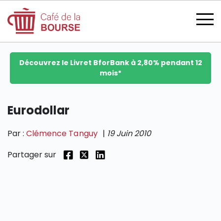
Découvrez le Livret BforBank à 2,80% pendant 12
mois*
se connecter
Eurodollar
Par :
Clémence Tanguy
|
19 Juin 2010
devenir membre
Partager sur
CATÉGORIES