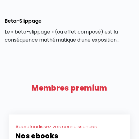
Beta-Slippage
Le « bêta-slippage » (ou effet composé) est la
conséquence mathématique d’une exposition
réajustée quotidiennement (anglais : « daily
rebalancing »), qui peut produire des déviations
entre la performance d’un produit dérivé et l’actif
sous-jacent qu’il réplique.
Membres premium
Approfondissez vos connaissances
Nos ebooks