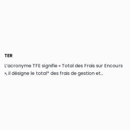
TER
L’acronyme TFE signifie « Total des Frais sur Encours
», il désigne le total* des frais de gestion et
d’administration applicables lors d’un
investissement dans un fonds d’investissement
(OPCVM, FCP, SICAV…) ou lors d’un achat d’ETF. La
version anglophone (TER) est couramment utilisée,
laquelle signifie « Total Expense Ratio ». Le TFE est
indiqué en pourcentage sur une base annuelle.