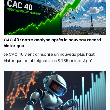
CAC 40 : notre analyse après le nouveau record
historique
Le CAC 40 vient d’inscrire un nouveau plus haut
historique en atteignant les 8 735 points. Après
plusieurs mois de forte volatilité, l’indice boursier
parisien semble avoir retrouvé une dynamique
haussière en dépassant son précédent record de
février 2026. Comment expliquer cette envolée du
CAC 40 ? Quels secteurs tirent actuellement l’indice
parisien ? Et surtout, cette hausse du CAC 40 peut-
elle encore se poursuivre ou faut-il s’attendre à une