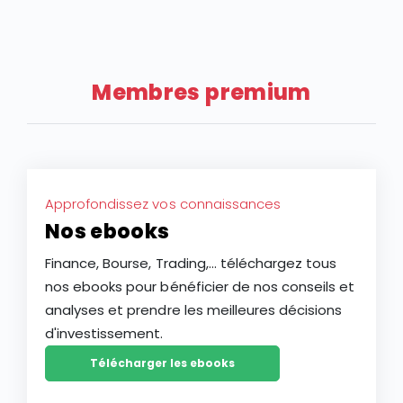
extrême, l’action LVMH affiche un recul de plus de 28
au T2 2026 tempère les espoirs des investisseurs sur
% depuis le début de l’année 2026, faisant du groupe
une potentielle reprise de l’industrie du luxe après
français l’une des plus faibles performances des
deux ans de ralentissement.
actions à grande capitalisation d’Europe. Ce repli
Membres premium
constitue-t-il une opportunité d’achat ou le signe
d’une baisse plus durable de l’action LVMH ?
Approfondissez vos connaissances
Nos ebooks
Finance, Bourse, Trading,... téléchargez tous
nos ebooks pour bénéficier de nos conseils et
analyses et prendre les meilleures décisions
d'investissement.
Télécharger les ebooks