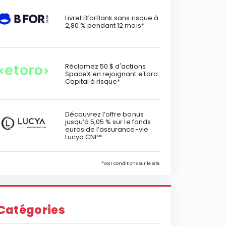
Livret BforBank sans risque à
2,80 % pendant 12 mois*
Réclamez 50 $ d'actions
SpaceX en rejoignant eToro.
Capital à risque*
Découvrez l’offre bonus
jusqu’à 5,05 % sur le fonds
euros de l’assurance-vie
Lucya CNP*
*Voir conditions sur le site.
Catégories