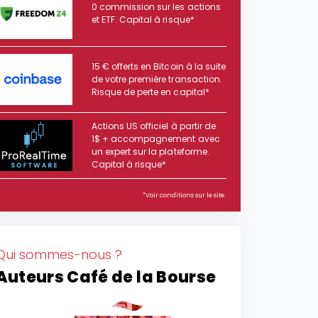
0 commission sur les actions
et ETF. Capital à risque*
15 € offerts en Bitcoin à la suite
de votre première transaction.
Risque de perte en capital*
Actions US officiel à partir de
1$ + accompagnement avec
un expert sur la plateforme.
Capital à risque*
*Voir conditions sur le site.
Qui sommes-nous ?
Auteurs Café de la Bourse