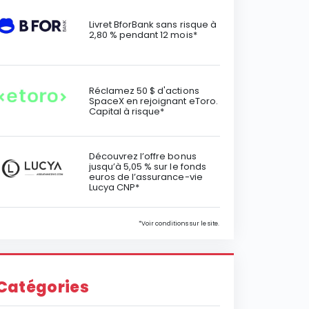
Livret BforBank sans risque à
2,80 % pendant 12 mois*
Réclamez 50 $ d'actions
SpaceX en rejoignant eToro.
Capital à risque*
Découvrez l’offre bonus
jusqu’à 5,05 % sur le fonds
euros de l’assurance-vie
Lucya CNP*
*Voir conditions sur le site.
Catégories