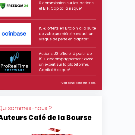
0 commission sur les actions
et ETF. Capital à risque*
15 € offerts en Bitcoin à la suite
de votre première transaction.
Risque de perte en capital*
Actions US officiel à partir de
1$ + accompagnement avec
un expert sur la plateforme.
Capital à risque*
*Voir conditions sur le site.
Qui sommes-nous ?
Auteurs Café de la Bourse