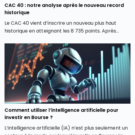
CAC 40 : notre analyse après le nouveau record
historique
Le CAC 40 vient d’inscrire un nouveau plus haut
historique en atteignant les 8 735 points. Après
plusieurs mois de forte volatilité, l’indice boursier
parisien semble avoir retrouvé une dynamique
haussière en dépassant son précédent record de
février 2026. Comment expliquer cette envolée du
CAC 40 ? Quels secteurs tirent actuellement l’indice
parisien ? Et surtout, cette hausse du CAC 40 peut-
elle encore se poursuivre ou faut-il s’attendre à une
phase de consolidation ?
Comment utiliser l’intelligence artificielle pour
investir en Bourse ?
L’intelligence artificielle (IA) n’est plus seulement un