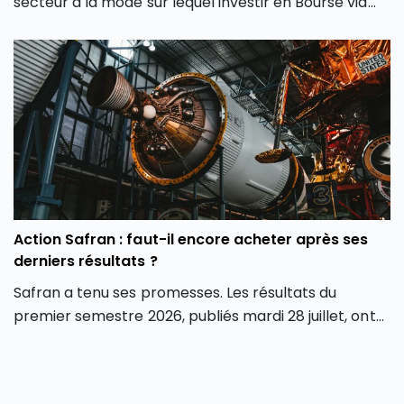
secteur à la mode sur lequel investir en Bourse via
son PEA ou son CTO. Elle redessine les contours
même de notre façon d’investir en Bourse avec de
nouveaux outils et de nouvelles approches. Dans cet
article, découvrez comment l’intelligence artificielle
peut transformer votre façon d’investir en Bourse et
vous aider à mieux saisir les opportunités des
marchés.
Action Safran : faut-il encore acheter après ses
derniers résultats ?
Safran a tenu ses promesses. Les résultats du
premier semestre 2026, publiés mardi 28 juillet, ont
dépassé les attentes sur tous les fronts : chiffre
d’affaires, marge opérationnelle et surtout
génération de cash. Conséquence directe, le groupe