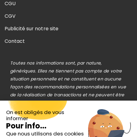
CGU
CGV
Publicité sur notre site
Contact
Toutes nos informations sont, par nature,
génériques. Elles ne tiennent pas compte de votre
situation personnelle et ne constituent en aucune
façon des recommandations personnalisées en vue
de la réalisation de transactions et ne peuvent être
assimilées à une prestation de conseil en
investissement financier, ni à une incitation
On est obligés de vous
informer
quelconque à acheter ou vendre des instruments
Pour info...
financiers. Le lecteur est seul responsable de
Que nous utilisons des cookies
l’utilisation de l’information fournie, sans qu’aucun
Inscrivez-vous gratuitement à