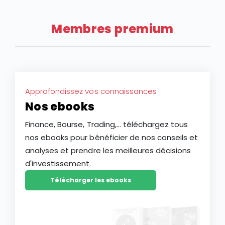
a relevé l’intégralité de ses objectifs pour l’année.
Alors que le groupe aéronautique et de défense
Membres premium
français est récompensé en Bourse pour ses bons
résultats du premier semestre 2026, faut-il en
profiter et investir en Bourse dans l’action Safran
(SAF) ? L’action Safran fait-elle partie des meilleures
actions PEA aujourd’hui ? Faut-il l’ajouter aux
Approfondissez vos connaissances
meilleurs Compte-Titres Ordinaires ? Découvrez
Nos ebooks
l’analyse de l’action Safran.
Finance, Bourse, Trading,... téléchargez tous
nos ebooks pour bénéficier de nos conseils et
analyses et prendre les meilleures décisions
d'investissement.
Télécharger les ebooks