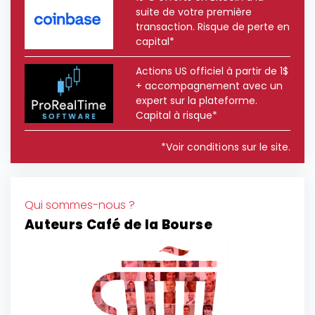
suite de votre première
transaction. Risque de perte en
capital*
Actions US officiel à partir de 1$
+ accompagnement avec un
expert sur la plateforme.
Capital à risque*
*Voir conditions sur le site.
Qui sommes-nous ?
Auteurs Café de la Bourse