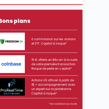
Bons plans
0 commission sur les actions
et ETF. Capital à risque*
15 € offerts en Bitcoin à la suite
de votre première transaction.
Risque de perte en capital*
Actions US officiel à partir de
1$ + accompagnement avec
un expert sur la plateforme.
Capital à risque*
*Voir conditions sur le site.