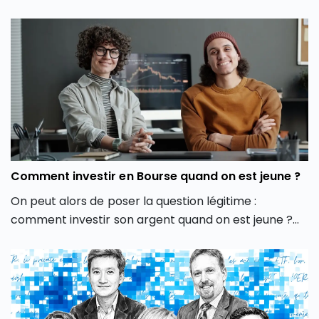
d’investissement les plus intéressants pour investir.
Découvrez dans cet article 7 investissements
rentables en 2026, leur fonctionnement, leurs atouts
et leurs limites ainsi que leurs perspectives.
Comment investir en Bourse quand on est jeune ?
On peut alors de poser la question légitime :
comment investir son argent quand on est jeune ?
Comment faire pour investir en Bourse jeune ?
Découvrez nos 5 conseils qui vous permettront
d’investir en Bourse quand on est jeune, même
quand on a un budget restreint, en 2026.