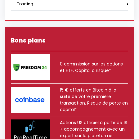
Trading
Bons plans
0 commission sur les actions
et ETF. Capital à risque*
15 € offerts en Bitcoin à la
suite de votre première
transaction. Risque de perte en
capital*
Actions US officiel à partir de 1$
+ accompagnement avec un
expert sur la plateforme.