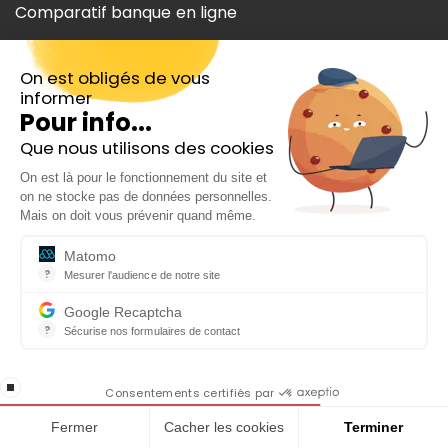
Comparatif banque en ligne
Aide
On est obligés de vous
Qui sommes-nous ?
informer
Pour info...
Nos auteurs
Que nous utilisons des cookies
Inscrivez-vous gratuitement à
Mentions légales
On est là pour le fonctionnement du site et
notre Newsletter hebdo
on ne stocke pas de données personnelles.
En cadeau notre ebook
CGU
Mais on doit vous prévenir quand même.
« 81 conseils pour investir en Bourse »
CGV
Matomo
?
Mesurer l'audience de notre site
Outil analytique (alternative à Google Analytics) collectant des do
Publicité sur notre site
Google Recaptcha
?
Sécurise nos formulaires de contact
Contact
reCAPTCHA protège votre site web contre la fraude et les abus san
En cochant cette case, j'accepte la
stop loading
politique de confidentialité de ce site
Consentements certifiés par
Toutes nos informations sont, par nature,
Fermer
Cacher les cookies
Terminer
génériques. Elles ne tiennent pas compte de votre