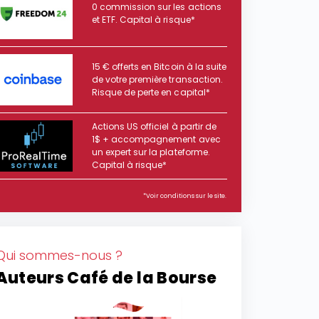
0 commission sur les actions
et ETF. Capital à risque*
15 € offerts en Bitcoin à la suite
de votre première transaction.
Risque de perte en capital*
Actions US officiel à partir de
1$ + accompagnement avec
un expert sur la plateforme.
Capital à risque*
*Voir conditions sur le site.
Qui sommes-nous ?
Auteurs Café de la Bourse