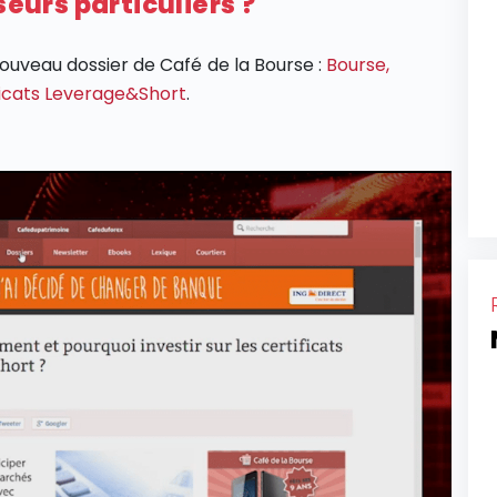
seurs particuliers ?
 nouveau dossier de Café de la Bourse :
Bourse,
ficats Leverage&Short
.