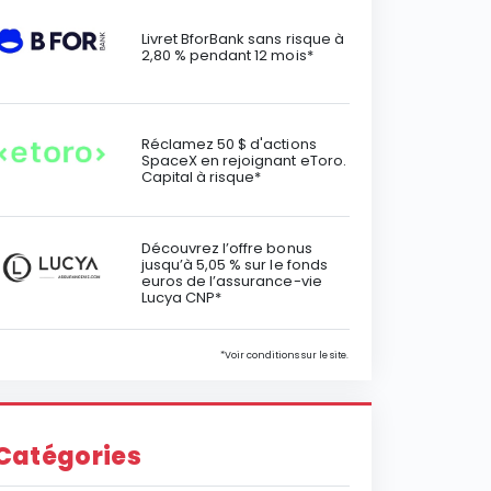
Livret BforBank sans risque à
2,80 % pendant 12 mois*
Réclamez 50 $ d'actions
SpaceX en rejoignant eToro.
Capital à risque*
Découvrez l’offre bonus
jusqu’à 5,05 % sur le fonds
euros de l’assurance-vie
Lucya CNP*
*Voir conditions sur le site.
Catégories