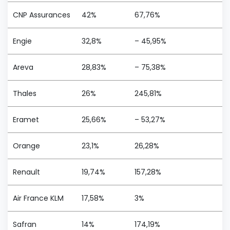
CNP Assurances
42%
67,76%
Engie
32,8%
– 45,95%
Areva
28,83%
– 75,38%
Thales
26%
245,81%
Eramet
25,66%
– 53,27%
Orange
23,1%
26,28%
Renault
19,74%
157,28%
Air France KLM
17,58%
3%
Safran
14%
174,19%