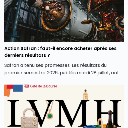
article, découvrez comment l’intelligence artificielle
peut transformer votre façon d’investir en Bourse et
vous aider à mieux saisir les opportunités des
marchés.
Action Safran : faut-il encore acheter après ses
derniers résultats ?
Safran a tenu ses promesses. Les résultats du
premier semestre 2026, publiés mardi 28 juillet, ont
dépassé les attentes sur tous les fronts : chiffre
d’affaires, marge opérationnelle et surtout
génération de cash. Conséquence directe, le groupe
a relevé l’intégralité de ses objectifs pour l’année.
Alors que le groupe aéronautique et de défense
français est récompensé en Bourse pour ses bons
résultats du premier semestre 2026, faut-il en