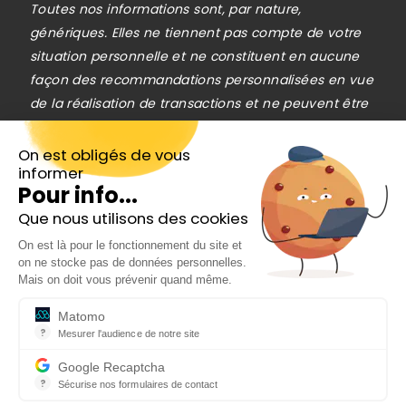
Toutes nos informations sont, par nature,
génériques. Elles ne tiennent pas compte de votre
situation personnelle et ne constituent en aucune
façon des recommandations personnalisées en vue
de la réalisation de transactions et ne peuvent être
assimilées à une prestation de conseil en
investissement financier, ni à une incitation
On est obligés de vous
informer
quelconque à acheter ou vendre des instruments
Pour info...
financiers. Le lecteur est seul responsable de
Que nous utilisons des cookies
l’utilisation de l’information fournie, sans qu’aucun
Inscrivez-vous gratuitement à
recours contre la société éditrice de
On est là pour le fonctionnement du site et
notre Newsletter hebdo
on ne stocke pas de données personnelles.
Cafedelabourse.com ne soit possible. La
En cadeau notre ebook
Mais on doit vous prévenir quand même.
responsabilité de la société éditrice de
« 81 conseils pour investir en Bourse »
Cafedelabourse.com ne pourra en aucun cas être
Matomo
?
Mesurer l'audience de notre site
engagée en cas d’erreur, d’omission ou
Outil analytique (alternative à Google Analytics) collectant des do
d’investissement inopportun.
Google Recaptcha
?
Le trading est risqué et vous pouvez perdre une
Sécurise nos formulaires de contact
reCAPTCHA protège votre site web contre la fraude et les abus san