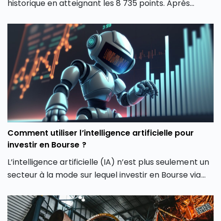
historique en atteignant les 8 735 points. Après
plusieurs mois de forte volatilité, l’indice boursier
parisien semble avoir retrouvé une dynamique
haussière en dépassant son précédent record de
février 2026. Comment expliquer cette envolée du
CAC 40 ? Quels secteurs tirent actuellement l’indice
parisien ? Et surtout, cette hausse du CAC 40 peut-
elle encore se poursuivre ou faut-il s’attendre à une
phase de consolidation ?
Comment utiliser l’intelligence artificielle pour
investir en Bourse ?
L’intelligence artificielle (IA) n’est plus seulement un
secteur à la mode sur lequel investir en Bourse via
son PEA ou son CTO. Elle redessine les contours
même de notre façon d’investir en Bourse avec de
nouveaux outils et de nouvelles approches. Dans cet