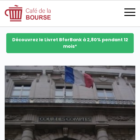
Découvrez le Livret BforBank à 2,80% pendant 12
mois*
se connecter
devenir membre
CATÉGORIES