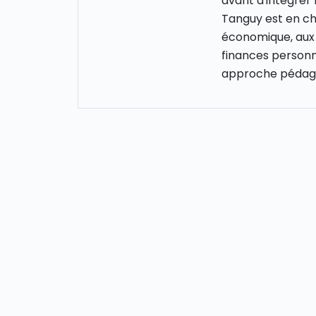
avant d'intégrer
Tanguy est en cha
économique, aux 
finances personn
approche pédago