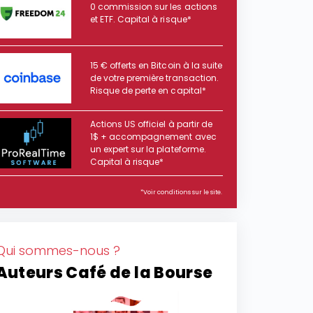
0 commission sur les actions
et ETF. Capital à risque*
15 € offerts en Bitcoin à la suite
de votre première transaction.
Risque de perte en capital*
Actions US officiel à partir de
1$ + accompagnement avec
un expert sur la plateforme.
Capital à risque*
*Voir conditions sur le site.
Qui sommes-nous ?
Auteurs Café de la Bourse