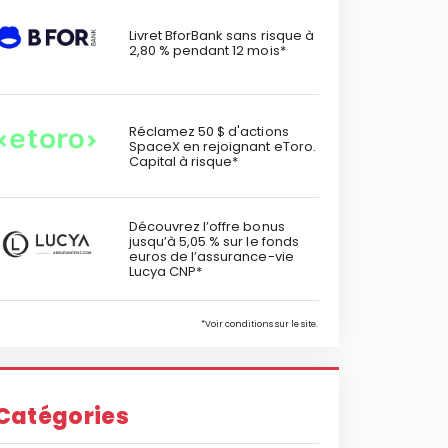
Livret BforBank sans risque à
2,80 % pendant 12 mois*
Réclamez 50 $ d'actions
SpaceX en rejoignant eToro.
Capital à risque*
Découvrez l’offre bonus
jusqu’à 5,05 % sur le fonds
euros de l’assurance-vie
Lucya CNP*
*Voir conditions sur le site.
Catégories