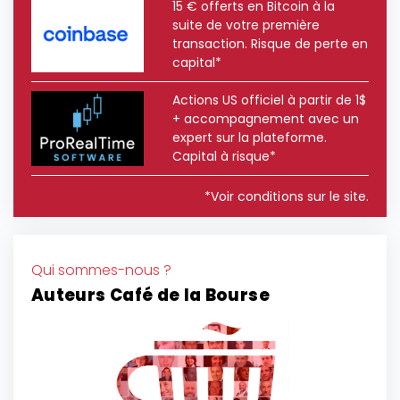
15 € offerts en Bitcoin à la
suite de votre première
transaction. Risque de perte en
capital*
Actions US officiel à partir de 1$
+ accompagnement avec un
expert sur la plateforme.
Capital à risque*
*Voir conditions sur le site.
Qui sommes-nous ?
Auteurs Café de la Bourse