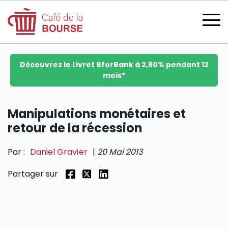
Découvrez le Livret BforBank à 2,80% pendant 12
mois*
se connecter
Manipulations monétaires et
retour de la récession
devenir membre
Par :
Daniel Gravier
|
20 Mai 2013
Partager sur
CATÉGORIES