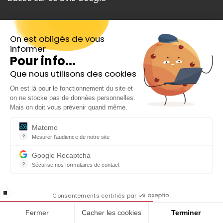
Catégories
On est obligés de vous
informer
Bourse
Pour info...
Que nous utilisons des cookies
Crypto
Inscrivez-vous gratuitement à
On est là pour le fonctionnement du site et
notre Newsletter hebdo
Trading
on ne stocke pas de données personnelles.
En cadeau notre ebook
Mais on doit vous prévenir quand même.
Epargne
« 81 conseils pour investir en Bourse »
Matomo
Top actions
?
Mesurer l'audience de notre site
Outil analytique (alternative à Google Analytics) collectant des do
Google Recaptcha
Analyses actions
?
Sécurise nos formulaires de contact
reCAPTCHA protège votre site web contre la fraude et les abus san
Banque
En cochant cette case, j'accepte la
stop loading
politique de confidentialité de ce site
Consentements certifiés par
Produits financiers
Fermer
Cacher les cookies
Terminer
ISR