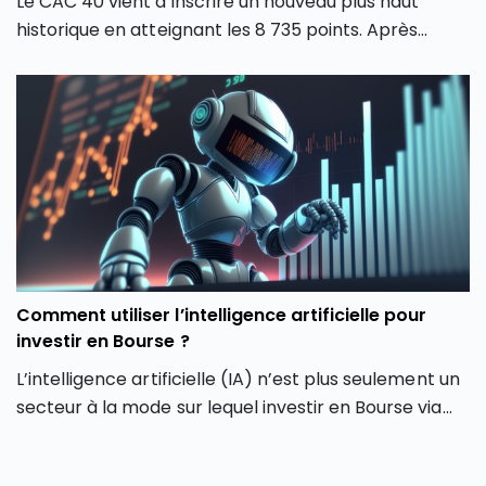
Le CAC 40 vient d’inscrire un nouveau plus haut
historique en atteignant les 8 735 points. Après
plusieurs mois de forte volatilité, l’indice boursier
parisien semble avoir retrouvé une dynamique
haussière en dépassant son précédent record de
février 2026. Comment expliquer cette envolée du
CAC 40 ? Quels secteurs tirent actuellement l’indice
parisien ? Et surtout, cette hausse du CAC 40 peut-
elle encore se poursuivre ou faut-il s’attendre à une
phase de consolidation ?
Comment utiliser l’intelligence artificielle pour
investir en Bourse ?
L’intelligence artificielle (IA) n’est plus seulement un
secteur à la mode sur lequel investir en Bourse via
son PEA ou son CTO. Elle redessine les contours
même de notre façon d’investir en Bourse avec de