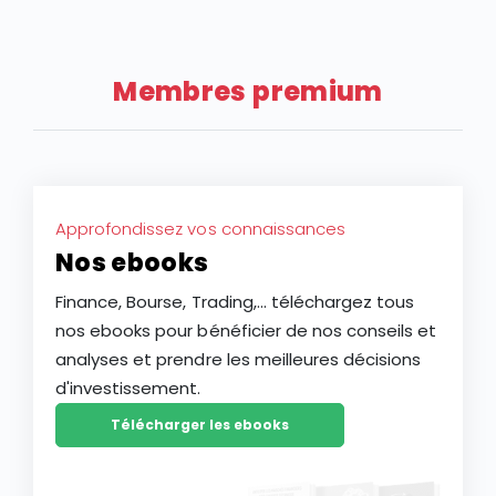
nouveaux outils et de nouvelles approches. Dans cet
article, découvrez comment l’intelligence artificielle
peut transformer votre façon d’investir en Bourse et
Membres premium
vous aider à mieux saisir les opportunités des
marchés.
Approfondissez vos connaissances
Nos ebooks
Finance, Bourse, Trading,... téléchargez tous
nos ebooks pour bénéficier de nos conseils et
analyses et prendre les meilleures décisions
d'investissement.
Télécharger les ebooks