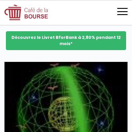
Découvrez le Livret BforBank à 2,80% pendant 12
mois*
se connecter
devenir membre
CATÉGORIES