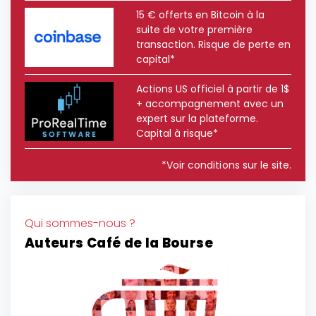
15 € offerts en Bitcoin à la
suite de votre première
transaction. Risque de perte en
capital*
Actions US officiel à partir de 1$
+ accompagnement avec un
expert sur la plateforme.
Capital à risque*
*Voir conditions sur le site.
Qui sommes-nous ?
Auteurs Café de la Bourse