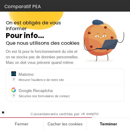
Comparatif PEA
Meilleur compte titres
On est obligés de vous
informer
Investir ETF
Pour info...
Investir dividende
Que nous utilisons des cookies
Inscrivez-vous gratuitement à
On est là pour le fonctionnement du site et
notre Newsletter hebdo
Meilleure plateforme crypto
on ne stocke pas de données personnelles.
En cadeau notre ebook
Mais on doit vous prévenir quand même.
Comparatif banque en ligne
« 81 conseils pour investir en Bourse »
Matomo
Aide
?
Mesurer l'audience de notre site
Outil analytique (alternative à Google Analytics) collectant des do
Qui sommes-nous ?
Google Recaptcha
?
Sécurise nos formulaires de contact
Nos auteurs
reCAPTCHA protège votre site web contre la fraude et les abus san
En cochant cette case, j'accepte la
Mentions légales
stop loading
politique de confidentialité de ce site
Consentements certifiés par
Fermer
Cacher les cookies
Terminer
CGU