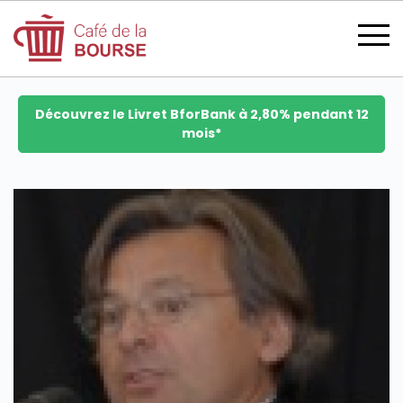
Découvrez le Livret BforBank à 2,80% pendant 12
mois*
se connecter
devenir membre
CATÉGORIES