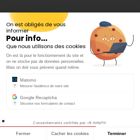
Catégories
On est obligés de vous
informer
Bourse
Pour info...
Crypto
Que nous utilisons des cookies
Inscrivez-vous gratuitement à
On est là pour le fonctionnement du site et
notre Newsletter hebdo
Trading
on ne stocke pas de données personnelles.
En cadeau notre ebook
Mais on doit vous prévenir quand même.
Epargne
« 81 conseils pour investir en Bourse »
Matomo
Top actions
?
Mesurer l'audience de notre site
Outil analytique (alternative à Google Analytics) collectant des do
Analyses actions
Google Recaptcha
?
Sécurise nos formulaires de contact
Banque
reCAPTCHA protège votre site web contre la fraude et les abus san
En cochant cette case, j'accepte la
Produits financiers
stop loading
politique de confidentialité de ce site
Consentements certifiés par
Fermer
Cacher les cookies
Terminer
ISR