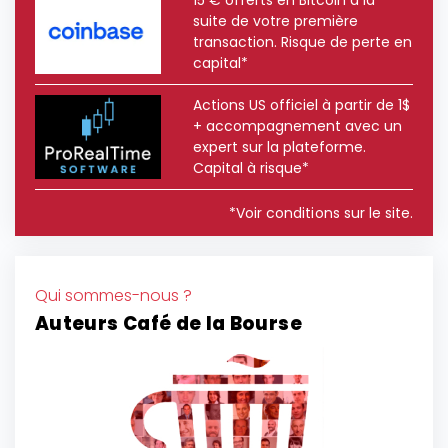
suite de votre première
transaction. Risque de perte en
capital*
Actions US officiel à partir de 1$
+ accompagnement avec un
expert sur la plateforme.
Capital à risque*
*Voir conditions sur le site.
Qui sommes-nous ?
Auteurs Café de la Bourse