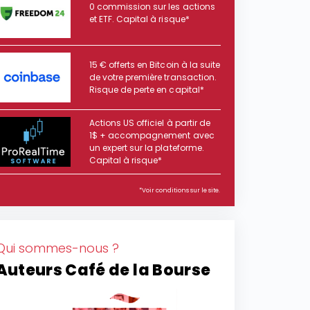
0 commission sur les actions
et ETF. Capital à risque*
15 € offerts en Bitcoin à la suite
de votre première transaction.
Risque de perte en capital*
Actions US officiel à partir de
1$ + accompagnement avec
un expert sur la plateforme.
Capital à risque*
*Voir conditions sur le site.
Qui sommes-nous ?
Auteurs Café de la Bourse