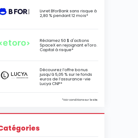
Livret BforBank sans risque à
2,80 % pendant 12 mois*
Réclamez 50 $ d'actions
SpaceX en rejoignant eToro.
Capital à risque*
Découvrez l’offre bonus
jusqu’à 5,05 % sur le fonds
euros de l’assurance-vie
Lucya CNP*
*Voir conditions sur le site.
Catégories