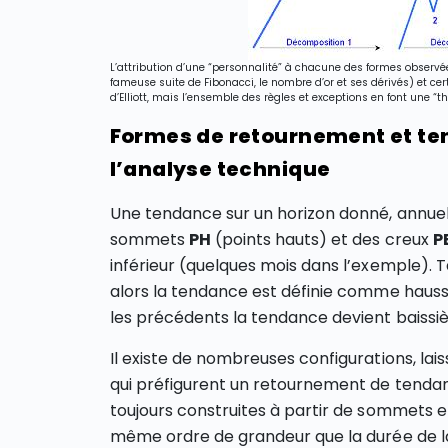
L’attribution d’une “personnalité” à chacune des formes observée
fameuse suite de Fibonacci, le nombre d’or et ses dérivés) et ce
d’Elliott, mais l’ensemble des règles et exceptions en font une “t
Formes de retournement et ten
l’analyse technique
Une tendance sur un horizon donné, annuel 
sommets
PH
(points hauts) et des creux
P
inférieur (quelques mois dans l’exemple). T
alors la tendance est définie comme haussiè
les précédents la tendance devient baissiè
Il existe de nombreuses configurations, la
qui préfigurent un retournement de tenda
toujours construites à partir de sommets et
même ordre de grandeur que la durée de la